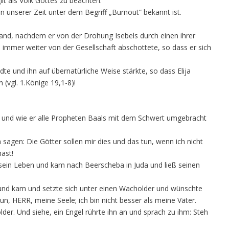
ilt als Volk Gottes zu beachten.
n unserer Zeit unter dem Begriff „Burnout“ bekannt ist.
tand, nachdem er von der Drohung Isebels durch einen ihrer
h immer weiter von der Gesellschaft abschottete, so dass er sich
e und ihn auf übernatürliche Weise stärkte, so dass Elija
 (vgl. 1.Könige 19,1-8)!
te und wie er alle Propheten Baals mit dem Schwert umgebracht
 sagen: Die Götter sollen mir dies und das tun, wenn ich nicht
ast!
m sein Leben und kam nach Beerscheba in Juda und ließ seinen
t und kam und setzte sich unter einen Wacholder und wünschte
un, HERR, meine Seele; ich bin nicht besser als meine Väter.
lder. Und siehe, ein Engel rührte ihn an und sprach zu ihm: Steh