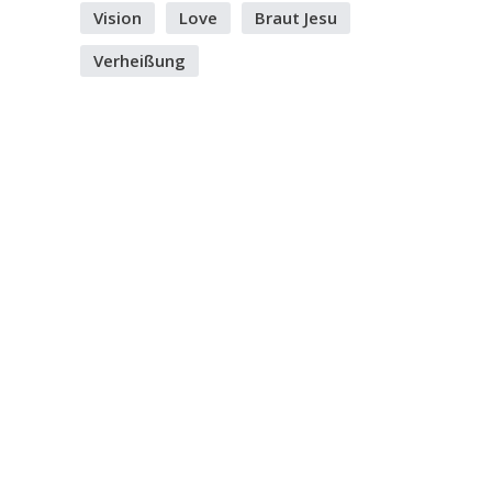
Vision
Love
Braut Jesu
Verheißung