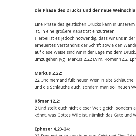
Die Phase des Drucks und der neue Weinschl
Eine Phase des geistlichen Drucks kann in unserem 
ist, in eine größere Kapazität einzutreten.
Hierbei ist es jedoch notwendig, dass wir uns in de
erneuertes Verständnis der Schrift sowie den Wandel
auf diese Weise sind wir in der Lage mit dem Druck
umzugehen (vgl. Markus 2,22 i.V.m. Römer 12,2; Eph
Markus 2,22:
22 Und niemand füllt neuen Wein in alte Schläuche; 
und die Schläuche auch; sondern man soll neuen Wei
Römer 12,2:
2 Und stellt euch nicht dieser Welt gleich, sondern
könnt, was Gottes Wille ist, nämlich das Gute und
Epheser 4,23-24:
23 Erneuert euch aber in eurem Geist und Sinn 24 u