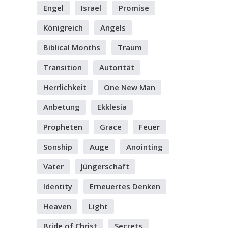
Engel
Israel
Promise
Königreich
Angels
Biblical Months
Traum
Transition
Autorität
Herrlichkeit
One New Man
Anbetung
Ekklesia
Propheten
Grace
Feuer
Sonship
Auge
Anointing
Vater
Jüngerschaft
Identity
Erneuertes Denken
Heaven
Light
Bride of Christ
Secrets