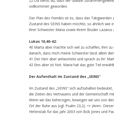
22 Da siehst du, dass der Glaube zusammengewirkt 
vollkommen geworden.
Der Plan des Feindes ist es, dass das Tätigwerden z
Zustand des SEINS haben möchte, so ähnlich wie es 
ihrer Schwester Maria sowie ihrem Bruder Lazarus au
Lukas 10,40-42:
40 Marta aber machte sich viel zu schaffen, ihm zu d
danach, dass mich meine Schwester lässt allein diene
41 Der Herr aber antwortete und sprach zu ihr: Mar
42 Eins aber ist Not. Maria hat das gute Teil erwäh
Der Aufenthalt im Zustand des „SEINS“
Im Zustand des „SEINS“ sich aufzuhalten bedeutet
die Zeiten des Vertrauens und der Gemeinschaft mi
Wenn wir das beherzigen, bewegen wir uns von dies
Ort der Ruhe aus (vgl. Psalm 23,2). <= (Anm.: Dies
Hirtenstab für das Jahr 2003 von Bob Jones und Paul