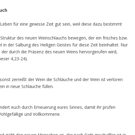
auch
Leben für eine gewisse Zeit gut sein, weil diese dazu bestimmt
r Struktur des neuen Weinschlauchs bewegen, der ein frisches bzw.
 in der Salbung des Heiligen Geistes für diese Zeit beinhaltet. Nur
, der durch die Präsenz des neuen Weins hervorgerufen wird,
eser 4,23-24).
sonst zerreißt der Wein die Schläuche und der Wein ist verloren
n in neue Schläuche füllen.
 ändert euch durch Erneuerung eures Sinnes, damit ihr prüfen
 Wohlgefällige und Vollkommene.
nd zieht den neuen Menschen an, der nach Gott geschaffen ist in