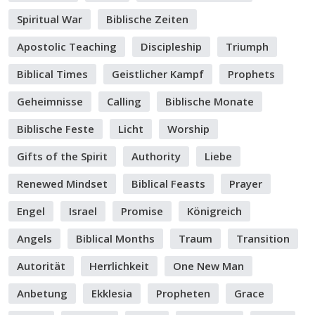
Spiritual War
Biblische Zeiten
Apostolic Teaching
Discipleship
Triumph
Biblical Times
Geistlicher Kampf
Prophets
Geheimnisse
Calling
Biblische Monate
Biblische Feste
Licht
Worship
Gifts of the Spirit
Authority
Liebe
Renewed Mindset
Biblical Feasts
Prayer
Engel
Israel
Promise
Königreich
Angels
Biblical Months
Traum
Transition
Autorität
Herrlichkeit
One New Man
Anbetung
Ekklesia
Propheten
Grace