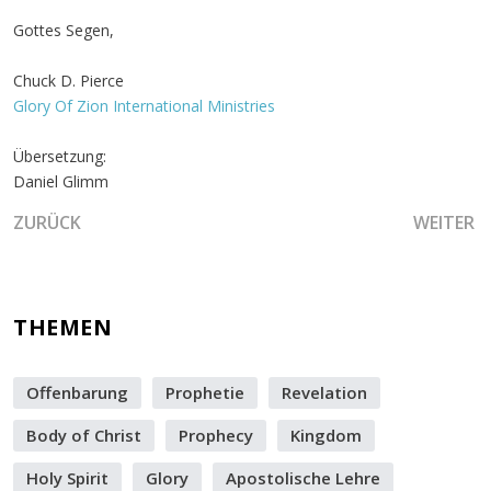
Gottes Segen,
Chuck D. Pierce
Glory Of Zion International Ministries
Übersetzung:
Daniel Glimm
VORHERIGER BEITRAG: HALTE AM WEG DES HOHEN LOBPRE
NÄCHSTER
ZURÜCK
WEITER
THEMEN
Offenbarung
Prophetie
Revelation
Body of Christ
Prophecy
Kingdom
Holy Spirit
Glory
Apostolische Lehre