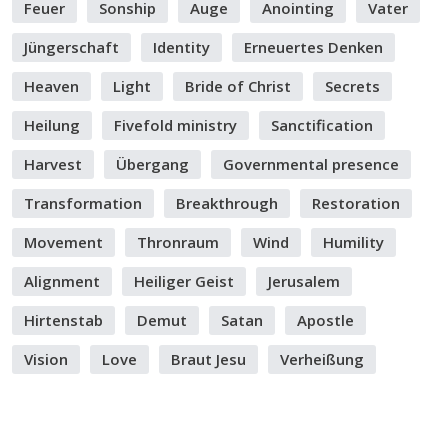
Feuer
Sonship
Auge
Anointing
Vater
Jüngerschaft
Identity
Erneuertes Denken
Heaven
Light
Bride of Christ
Secrets
Heilung
Fivefold ministry
Sanctification
Harvest
Übergang
Governmental presence
Transformation
Breakthrough
Restoration
Movement
Thronraum
Wind
Humility
Alignment
Heiliger Geist
Jerusalem
Hirtenstab
Demut
Satan
Apostle
Vision
Love
Braut Jesu
Verheißung