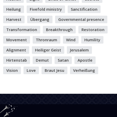
Heilung
Fivefold ministry
Sanctification
Harvest
Übergang
Governmental presence
Transformation
Breakthrough
Restoration
Movement
Thronraum
Wind
Humility
Alignment
Heiliger Geist
Jerusalem
Hirtenstab
Demut
Satan
Apostle
Vision
Love
Braut Jesu
Verheißung