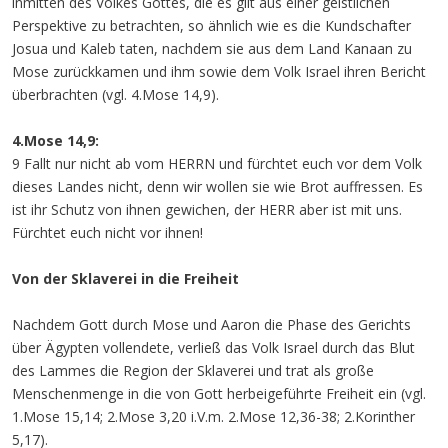
inmitten des Volkes Gottes, die es gilt aus einer geistlichen
Perspektive zu betrachten, so ähnlich wie es die Kundschafter
Josua und Kaleb taten, nachdem sie aus dem Land Kanaan zu
Mose zurückkamen und ihm sowie dem Volk Israel ihren Bericht
überbrachten (vgl. 4.Mose 14,9).
4.Mose 14,9:
9 Fallt nur nicht ab vom HERRN und fürchtet euch vor dem Volk
dieses Landes nicht, denn wir wollen sie wie Brot auffressen. Es
ist ihr Schutz von ihnen gewichen, der HERR aber ist mit uns.
Fürchtet euch nicht vor ihnen!
Von der Sklaverei in die Freiheit
Nachdem Gott durch Mose und Aaron die Phase des Gerichts
über Ägypten vollendete, verließ das Volk Israel durch das Blut
des Lammes die Region der Sklaverei und trat als große
Menschenmenge in die von Gott herbeigeführte Freiheit ein (vgl.
1.Mose 15,14; 2.Mose 3,20 i.V.m. 2.Mose 12,36-38; 2.Korinther
5,17).