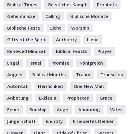
Biblical Times
Geistlicher Kampf
Prophets
Geheimnisse
Calling
Biblische Monate
Biblische Feste
Licht
Worship
Gifts of the Spirit
Authority
Liebe
Renewed Mindset
Biblical Feasts
Prayer
Engel
Israel
Promise
Königreich
Angels
Biblical Months
Traum
Transition
Autorität
Herrlichkeit
One New Man
Anbetung
Ekklesia
Propheten
Grace
Feuer
Sonship
Auge
Anointing
Vater
Jüngerschaft
Identity
Erneuertes Denken
Heaven
Light
Bride of Christ
Secrets