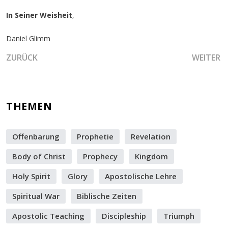
In Seiner Weisheit
,
Daniel Glimm
VORHERIGER BEITRAG: FÜNF DINGE, NACH DENEN EINE F
NÄCHSTER
ZURÜCK
WEITER
THEMEN
Offenbarung
Prophetie
Revelation
Body of Christ
Prophecy
Kingdom
Holy Spirit
Glory
Apostolische Lehre
Spiritual War
Biblische Zeiten
Apostolic Teaching
Discipleship
Triumph