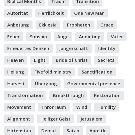
Biblical Months
Traum
Transition
Autorität
Herrlichkeit
One New Man
Anbetung
Ekklesia
Propheten
Grace
Feuer
Sonship
Auge
Anointing
Vater
Erneuertes Denken
Jüngerschaft
Identity
Heaven
Light
Bride of Christ
Secrets
Heilung
Fivefold ministry
Sanctification
Harvest
Übergang
Governmental presence
Transformation
Breakthrough
Restoration
Movement
Thronraum
Wind
Humility
Alignment
Heiliger Geist
Jerusalem
Hirtenstab
Demut
Satan
Apostle