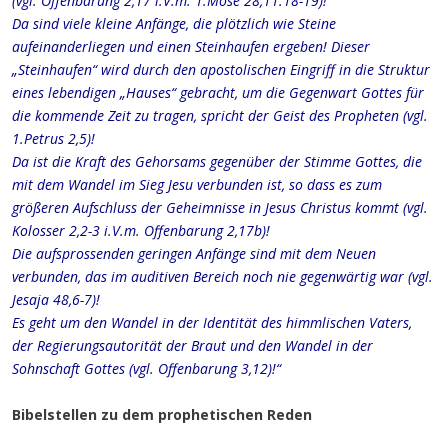
(vgl. Offenbarung 2,17 i.V.m. 1.Mose 28,11.18-19)!
Da sind viele kleine Anfänge, die plötzlich wie Steine
aufeinanderliegen und einen Steinhaufen ergeben! Dieser
„Steinhaufen“ wird durch den apostolischen Eingriff in die Struktur
eines lebendigen „Hauses“ gebracht, um die Gegenwart Gottes für
die kommende Zeit zu tragen, spricht der Geist des Propheten (vgl.
1.Petrus 2,5)!
Da ist die Kraft des Gehorsams gegenüber der Stimme Gottes, die
mit dem Wandel im Sieg Jesu verbunden ist, so dass es zum
größeren Aufschluss der Geheimnisse in Jesus Christus kommt (vgl.
Kolosser 2,2-3 i.V.m. Offenbarung 2,17b)!
Die aufsprossenden geringen Anfänge sind mit dem Neuen
verbunden, das im auditiven Bereich noch nie gegenwärtig war (vgl.
Jesaja 48,6-7)!
Es geht um den Wandel in der Identität des himmlischen Vaters,
der Regierungsautorität der Braut und den Wandel in der
Sohnschaft Gottes (vgl. Offenbarung 3,12)!“
Bibelstellen zu dem prophetischen Reden