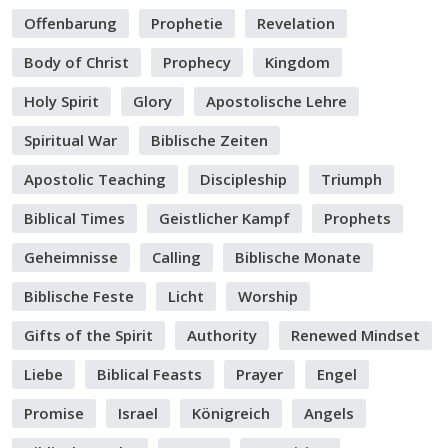
Offenbarung
Prophetie
Revelation
Body of Christ
Prophecy
Kingdom
Holy Spirit
Glory
Apostolische Lehre
Spiritual War
Biblische Zeiten
Apostolic Teaching
Discipleship
Triumph
Biblical Times
Geistlicher Kampf
Prophets
Geheimnisse
Calling
Biblische Monate
Biblische Feste
Licht
Worship
Gifts of the Spirit
Authority
Renewed Mindset
Liebe
Biblical Feasts
Prayer
Engel
Promise
Israel
Königreich
Angels