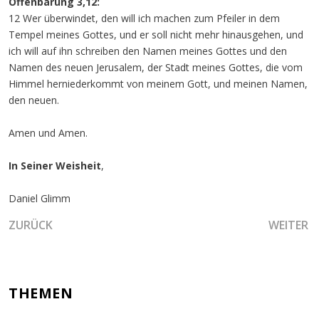
Offenbarung 3,12:
12 Wer überwindet, den will ich machen zum Pfeiler in dem
Tempel meines Gottes, und er soll nicht mehr hinausgehen, und
ich will auf ihn schreiben den Namen meines Gottes und den
Namen des neuen Jerusalem, der Stadt meines Gottes, die vom
Himmel herniederkommt von meinem Gott, und meinen Namen,
den neuen.
Amen und Amen.
In Seiner Weisheit
,
Daniel Glimm
VORHERIGER BEITRAG: ZERBRECHE GEFANGENSCHAFT UND 
NÄCHSTER
ZURÜCK
WEITER
THEMEN