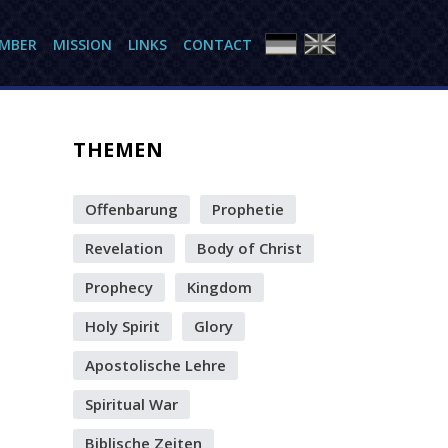
AMBER
MISSION
LINKS
CONTACT
THEMEN
Offenbarung
Prophetie
Revelation
Body of Christ
Prophecy
Kingdom
Holy Spirit
Glory
Apostolische Lehre
Spiritual War
Biblische Zeiten