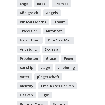
Engel
Israel
Promise
Königreich
Angels
Biblical Months
Traum
Transition
Autorität
Herrlichkeit
One New Man
Anbetung
Ekklesia
Propheten
Grace
Feuer
Sonship
Auge
Anointing
Vater
Jüngerschaft
Identity
Erneuertes Denken
Heaven
Light
Bride of Christ
Secrets