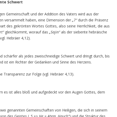
önte Schwert
gen Gemeinschaft und der Addition des Vaters wird aus der
men versammelt haben, eine Dimension der
„7“
durch die Präsenz
rt des gekrönten Wortes Gottes, also seine Herrlichkeit, die aus
rt“
gleichkommt, worauf das
„Sajin“
als der siebente hebräische
gl. Hebräer 4,12).
d schärfer als jedes zweischneidige Schwert und dringt durch, bis
nd ist ein Richter der Gedanken und Sinne des Herzens.
e Transparenz zur Folge (vgl. Hebräer 4,13).
rn es ist alles bloß und aufgedeckt vor den Augen Gottes, dem
zwei genannten Gemeinschaften von Heiligen, die sich in seinem
sion des Geistes (
„5
=>
He = Atem, Hauch“
) und die Struktur des