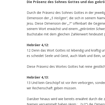
Die Präsenz des Sohnes Gottes und das gekr
Durch die Präsenz des Sohnes Gottes in der jeweili
Dimension der
„5 Heiligen“
, die sich in seinem Na
Jesu. Diese Dimension der
„7“
offenbart die Gegenwa
seinem Wort erwächst und einem
„gekrönten Schwe
Buchstabe mit dem gleichen Zahlenwert hindeutet (v
Hebräer 4,12:
12 Denn das Wort Gottes ist lebendig und kräftig un
es scheidet Seele und Geist, auch Mark und Bein, u
Diese Präsenz des Wortes Gottes hat reine geistlich
Hebräer 4,13:
13 Und kein Geschöpf ist vor ihm verborgen, sonde
wir Rechenschaft geben müssen.
Darüber hinaus wird wie bereits erwähnt durch die 
Namen versammelt haben (Anm.:
„2+3“
) die Dimen