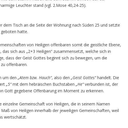
enarmige Leuchter stand (vgl. 2.Mose 40,24-25).
er dem Tisch an die Seite der Wohnung nach Süden 25 und setzte
geboten hatte.
meinschaften von Heiligen offenbaren somit die geistliche Ebene,
, das sich aus „2+3 Heiligen“ zusammensetzt, welche sich in
, dass der Geist Gottes beginnt sich zu bewegen, um die
 zu offenbaren.
ch um den
„Atem bzw. Hauch“
, also den
„Geist Gottes“
handelt. Die
wert
„5“
mit dem hebräischen Buchstaben
„He“
verbunden ist, der
 von Gott gegebene Offenbarung im Moment zu erkennen.
ine einzelne Gemeinschaft von Heiligen, die in seinem Namen
aß von Heiligen innerhalb der jeweiligen Gemeinschaften, weil
us wertschätzt.