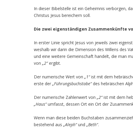
In dieser Bibelstelle ist ein Geheimnis verborgen, d
Christus Jesus bereichern soll.
Die zwei eigenständigen Zusammenkünfte vo
In erster Linie spricht Jesus von jeweils zwei ei
weshalb wir darin die Dimension des Willens des V
und eine weitere Gemeinschaft handelt, die man m
von
„2“
ergibt.
Der numerische Wert von
„1“
ist mit dem hebräisc
erste der
„Führungsbuchstabe“
des hebräischen Alph
Der numerische Zahlenwert von
„2“
ist mit dem he
„Haus“
umfasst, dessen Ort ein Ort der Zusammenk
Wenn man diese beiden Buchstaben zusammenzieht,
bestehend aus
„Aleph“
und
„Beth“
.