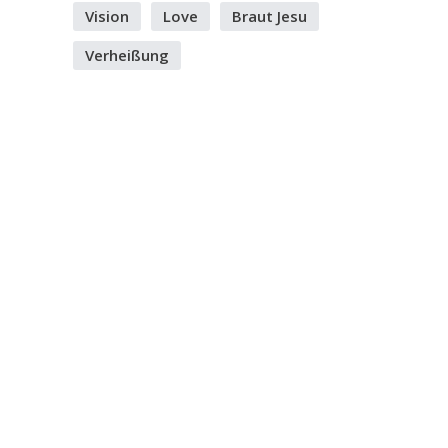
Vision
Love
Braut Jesu
Verheißung