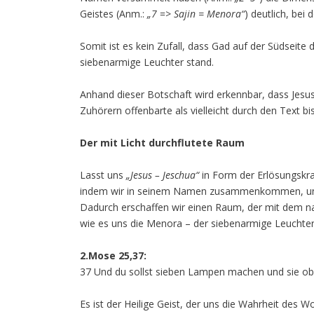
Geistes (Anm.:
„7
=>
Sajin = Menora“
) deutlich, bei
Somit ist es kein Zufall, dass Gad auf der Südseite 
siebenarmige Leuchter stand.
Anhand dieser Botschaft wird erkennbar, dass Jesu
Zuhörern offenbarte als vielleicht durch den Text bis
Der mit Licht durchflutete Raum
Lasst uns
„Jesus – Jeschua“
in Form der Erlösungskr
indem wir in seinem Namen zusammenkommen, und z
Dadurch erschaffen wir einen Raum, der mit dem nac
wie es uns die Menora – der siebenarmige Leuchter 
2.Mose 25,37:
37 Und du sollst sieben Lampen machen und sie obe
Es ist der Heilige Geist, der uns die Wahrheit des 