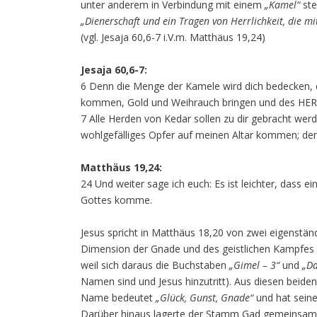
unter anderem in Verbindung mit einem
„Kamel“
ste
„Dienerschaft und ein Tragen von Herrlichkeit, die m
(vgl. Jesaja 60,6-7 i.V.m. Matthäus 19,24)
Jesaja 60,6-7:
6 Denn die Menge der Kamele wird dich bedecken, d
kommen, Gold und Weihrauch bringen und des HER
7 Alle Herden von Kedar sollen zu dir gebracht werde
wohlgefälliges Opfer auf meinen Altar kommen; denn 
Matthäus 19,24:
24 Und weiter sage ich euch: Es ist leichter, dass e
Gottes komme.
Jesus spricht in Matthäus 18,20 von zwei eigenstän
Dimension der Gnade und des geistlichen Kampfes 
weil sich daraus die Buchstaben
„Gimel – 3“
und
„Da
Namen sind und Jesus hinzutritt). Aus diesen beid
Name bedeutet
„Glück, Gunst, Gnade“
und hat sein
Darüber hinaus lagerte der Stamm Gad gemeinsa