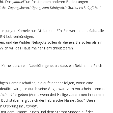
ht. Das
„Kamel“
umfasst neben anderen Bedeutungen
it der Zugangsberechtigung zum Königreich Gottes verknüpft ist.“
ie jungen Kamele aus Midian und Efa. Sie werden aus Saba alle
RN Lob verkündigen.
n, und die Widder Nebajots sollen dir dienen. Sie sollen als ein
ich will das Haus meiner Herrlichkeit zieren.
in Kamel durch ein Nadelöhr gehe, als dass ein Reicher ins Reich
digen Gemeinschaften, die aufeinander folgen, worin eine
deutlich wird, die durch seine Gegenwart zum Vorschein kommt,
leth – 4“
ergeben (Anm.: wenn drei Heilige zusammen in seinem
en Buchstaben ergibt sich der hebräische Name
„Gad“
. Dieser
en Ursprung im
„Kampf“
.
m mit dem Stamm Ruben und dem Stamm Simeon auf der