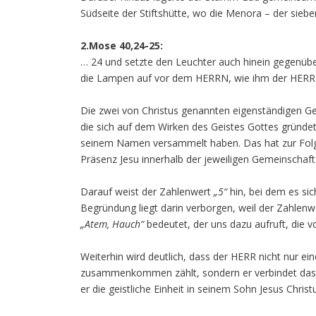
Südseite der Stiftshütte, wo die Menora – der sieb
2.Mose 40,24-25:
… 24 und setzte den Leuchter auch hinein gegenüb
die Lampen auf vor dem HERRN, wie ihm der HERR 
Die zwei von Christus genannten eigenständigen Ge
die sich auf dem Wirken des Geistes Gottes gründet
seinem Namen versammelt haben. Das hat zur Folge
Präsenz Jesu innerhalb der jeweiligen Gemeinschaft
Darauf weist der Zahlenwert
„5“
hin, bei dem es si
Begründung liegt darin verborgen, weil der Zahlen
„Atem, Hauch“
bedeutet, der uns dazu aufruft, die
Weiterhin wird deutlich, dass der HERR nicht nur e
zusammenkommen zählt, sondern er verbindet das M
er die geistliche Einheit in seinem Sohn Jesus Christ