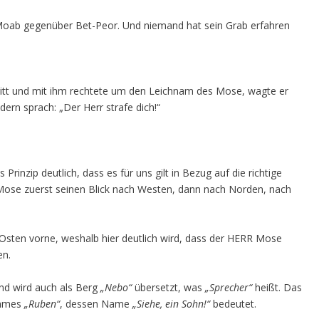
 Moab gegenüber Bet-Peor. Und niemand hat sein Grab erfahren
tritt und mit ihm rechtete um den Leichnam des Mose, wagte er
dern sprach: „Der Herr strafe dich!“
 Prinzip deutlich, dass es für uns gilt in Bezug auf die richtige
 Mose zuerst seinen Blick nach Westen, dann nach Norden, nach
 Osten vorne, weshalb hier deutlich wird, dass der HERR Mose
en.
nd wird auch als Berg
„Nebo“
übersetzt, was
„Sprecher“
heißt. Das
ammes
„Ruben“
, dessen Name
„Siehe, ein Sohn!“
bedeutet.