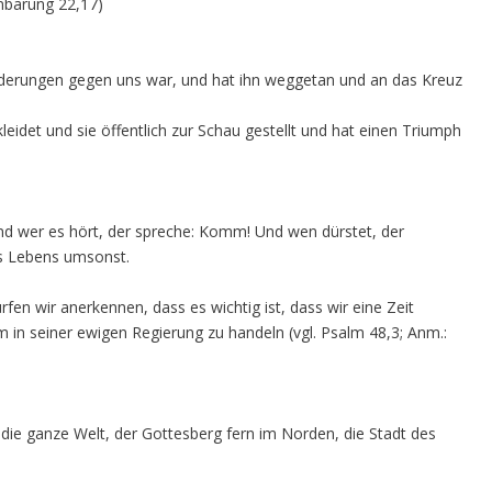
enbarung 22,17)
Forderungen gegen uns war, und hat ihn weggetan und an das Kreuz
eidet und sie öffentlich zur Schau gestellt und hat einen Triumph
d wer es hört, der spreche: Komm! Und wen dürstet, der
s Lebens umsonst.
en wir anerkennen, dass es wichtig ist, dass wir eine Zeit
in seiner ewigen Regierung zu handeln (vgl. Psalm 48,3; Anm.:
 die ganze Welt, der Gottesberg fern im Norden, die Stadt des