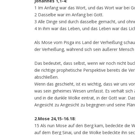
Johannes 1,1-4:
1 Im Anfang war das Wort, und das Wort war bei Go
2 Dasselbe war im Anfang bei Gott.
3 Alle Dinge sind durch dasselbe gemacht, und ohne
4 In ihm war das Leben, und das Leben war das Lic
Als Mose vom Pisga ins Land der Verheißung schaut
der Verheißung, während sich sein äußerer Mensch (
Das bedeutet, dass selbst, wenn wir noch nicht buch
die richtige prophetische Perspektive bereits die V
abschließen.
Wenn das geschieht, ist es wichtig, dass wir uns v
was sein geheimes Wesen umfasst. Es verhält sich 
und in die dunkle Wolke eintrat, in der Gott war. D
Angesicht zu Angesicht zu begegnen und seine Pläne
2.Mose 24,15-16.18:
15 Als nun Mose auf den Berg kam, bedeckte die Wol
auf dem Berg Sinai, und die Wolke bedeckte ihn s