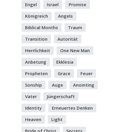
Engel
Israel
Promise
Königreich
Angels
Biblical Months
Traum
Transition
Autorität
Herrlichkeit
One New Man
Anbetung
Ekklesia
Propheten
Grace
Feuer
Sonship
Auge
Anointing
Vater
Jüngerschaft
Identity
Erneuertes Denken
Heaven
Light
Bride of Christ
Secrets