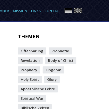
AMBER
MISSION
LINKS
CONTACT
THEMEN
Offenbarung
Prophetie
Revelation
Body of Christ
Prophecy
Kingdom
Holy Spirit
Glory
Apostolische Lehre
Spiritual War
Biblische Zeiten