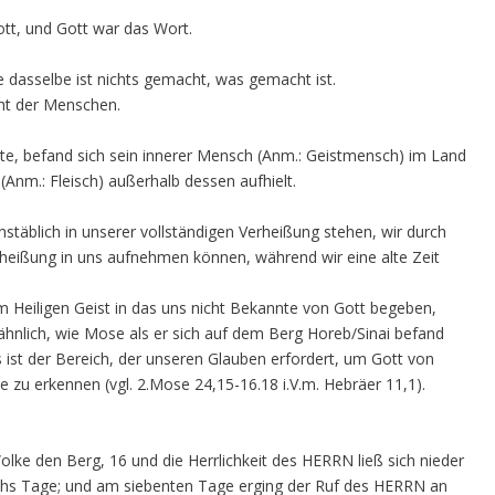
tt, und Gott war das Wort.
 dasselbe ist nichts gemacht, was gemacht ist.
ht der Menschen.
e, befand sich sein innerer Mensch (Anm.: Geistmensch) im Land
Anm.: Fleisch) außerhalb dessen aufhielt.
stäblich in unserer vollständigen Verheißung stehen, wir durch
erheißung in uns aufnehmen können, während wir eine alte Zeit
om Heiligen Geist in das uns nicht Bekannte von Gott begeben,
ähnlich, wie Mose als er sich auf dem Berg Horeb/Sinai befand
as ist der Bereich, der unseren Glauben erfordert, um Gott von
 zu erkennen (vgl. 2.Mose 24,15-16.18 i.V.m. Hebräer 11,1).
ke den Berg, 16 und die Herrlichkeit des HERRN ließ sich nieder
echs Tage; und am siebenten Tage erging der Ruf des HERRN an