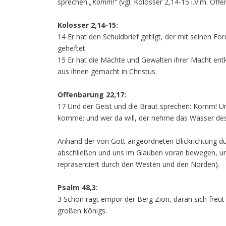
sprechen
„Komm!“
(vgl. Kolosser 2,14-15 i.V.m. Off
Kolosser 2,14-15:
14 Er hat den Schuldbrief getilgt, der mit seinen 
geheftet.
15 Er hat die Mächte und Gewalten ihrer Macht entkl
aus ihnen gemacht in Christus.
Offenbarung 22,17:
17 Und der Geist und die Braut sprechen: Komm! Un
komme; und wer da will, der nehme das Wasser de
Anhand der von Gott angeordneten Blickrichtung dürf
abschließen und uns im Glauben voran bewegen, um 
repräsentiert durch den Westen und den Norden).
Psalm 48,3:
3 Schön ragt empor der Berg Zion, daran sich freut
großen Königs.