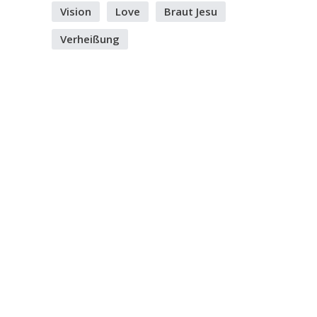
Vision
Love
Braut Jesu
Verheißung