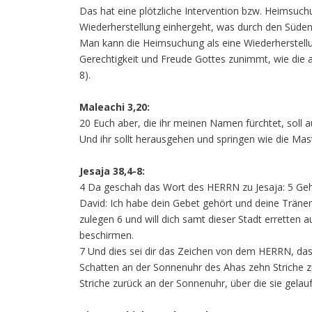
Das hat eine plötzliche Intervention bzw. Heimsuchun
Wiederherstellung einhergeht, was durch den Süden 
Man kann die Heimsuchung als eine Wiederherstellun
Gerechtigkeit und Freude Gottes zunimmt, wie die a
8).
Maleachi 3,20:
20 Euch aber, die ihr meinen Namen fürchtet, soll a
Und ihr sollt herausgehen und springen wie die Mas
Jesaja 38,4-8:
4 Da geschah das Wort des HERRN zu Jesaja: 5 Geh h
David: Ich habe dein Gebet gehört und deine Tränen
zulegen 6 und will dich samt dieser Stadt erretten 
beschirmen.
7 Und dies sei dir das Zeichen von dem HERRN, dass
Schatten an der Sonnenuhr des Ahas zehn Striche zur
Striche zurück an der Sonnenuhr, über die sie gelau