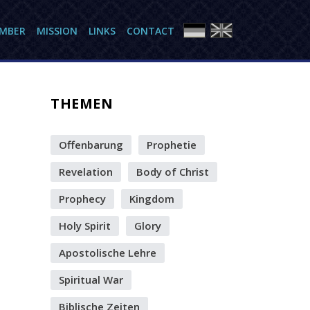
AMBER
MISSION
LINKS
CONTACT
THEMEN
Offenbarung
Prophetie
Revelation
Body of Christ
Prophecy
Kingdom
Holy Spirit
Glory
Apostolische Lehre
Spiritual War
Biblische Zeiten