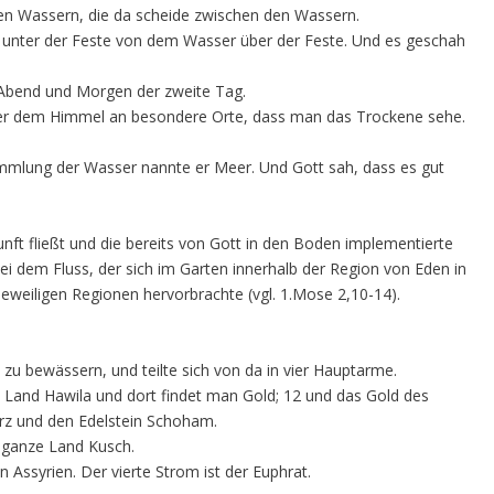
en Wassern, die da scheide zwischen den Wassern.
 unter der Feste von dem Wasser über der Feste. Und es geschah
 Abend und Morgen der zweite Tag.
ter dem Himmel an besondere Orte, dass man das Trockene sehe.
mmlung der Wasser nannte er Meer. Und Gott sah, dass es gut
kunft fließt und die bereits von Gott in den Boden implementierte
bei dem Fluss, der sich im Garten innerhalb der Region von Eden in
jeweiligen Regionen hervorbrachte (vgl. 1.Mose 2,10-14).
zu bewässern, und teilte sich von da in vier Hauptarme.
e Land Hawila und dort findet man Gold; 12 und das Gold des
rz und den Edelstein Schoham.
s ganze Land Kusch.
on Assyrien. Der vierte Strom ist der Euphrat.