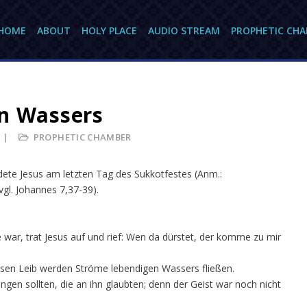
HOME
ABOUT
HOLY PLACE
AUDIO STREAM
PROPHETIC CH
en Wassers
PROPHETIC CHAMBER
ete Jesus am letzten Tag des Sukkotfestes (Anm.:
gl. Johannes 7,37-39).
 war, trat Jesus auf und rief: Wen da dürstet, der komme zu mir
essen Leib werden Ströme lebendigen Wassers fließen.
gen sollten, die an ihn glaubten; denn der Geist war noch nicht