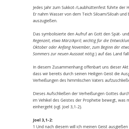
Jedes Jahr zum Sukkot-/Laubhüttenfest führte der H
Er nahm Wasser von dem Teich Siloam/Siloah und 
auszugießen.
Das symbolisierte den Aufruf an Gott den Spät- un
Regenzeit, etwa März/April; wichtig für die Entwickl
Oktober oder Anfang November, zum Beginn der etwa
Sommers zur neuen Aussaat nötig.
) auf das Land fal
In diesem Zusammenhang offenbart uns dieser Akt
dass wir bereits durch seinen Heiligen Geist die Au
Verheißungen des himmlischen Vaters aufzuschließ
Dieses Aufschließen der Verheißungen Gottes durch 
im Vehikel des Geistes der Prophetie bewegt, was
einhergeht (vgl. Joel 3,1-2).
Joel 3,1-2:
1 Und nach diesem will ich meinen Geist ausgießen 