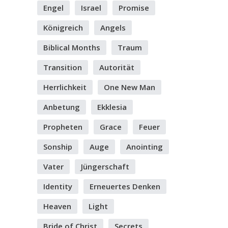
Engel
Israel
Promise
Königreich
Angels
Biblical Months
Traum
Transition
Autorität
Herrlichkeit
One New Man
Anbetung
Ekklesia
Propheten
Grace
Feuer
Sonship
Auge
Anointing
Vater
Jüngerschaft
Identity
Erneuertes Denken
Heaven
Light
Bride of Christ
Secrets