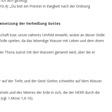
 ich dich gezeugt.“
110,4): „Du bist ein Priester in Ewigkeit nach der Ordnung
Freisetzung der Verheißung Gottes
llschaft bzw. unser näheres Umfeld einwirkt, wobei an dieser Stelle
 Rolle spielen, da das lebendige Wasser mit Leben und dem Atem
n der Thora zuerst mit den Wassern genannt wird, über die er
er auf der Tiefe; und der Geist Gottes schwebte auf dem Wasser.
mels und des Meeres der Erde in sich, die der HERR durch die
vgl. 1.Mose 1,6-10).