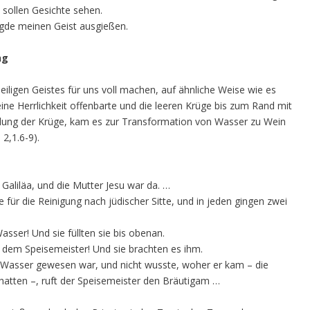
 sollen Gesichte sehen.
ägde meinen Geist ausgießen.
ng
Heiligen Geistes für uns voll machen, auf ähnliche Weise wie es
eine Herrlichkeit offenbarte und die leeren Krüge bis zum Rand mit
füllung der Krüge, kam es zur Transformation von Wasser zu Wein
2,1.6-9).
Galiläa, und die Mutter Jesu war da. …
für die Reinigung nach jüdischer Sitte, und in jeden gingen zwei
asser! Und sie füllten sie bis obenan.
s dem Speisemeister! Und sie brachten es ihm.
r Wasser gewesen war, und nicht wusste, woher er kam – die
hatten –, ruft der Speisemeister den Bräutigam …