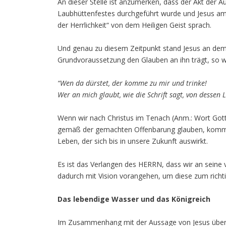
An dieser Stelle ist anzumerken, dass der Akt der 
Laubhüttenfestes durchgeführt wurde und Jesus a
der Herrlichkeit“ von dem Heiligen Geist sprach.
Und genau zu diesem Zeitpunkt stand Jesus an dem
Grundvoraussetzung den Glauben an ihn trägt, so wi
“Wen da dürstet, der komme zu mir und trinke!
Wer an mich glaubt, wie die Schrift sagt, von dessen
Wenn wir nach Christus im Tenach (Anm.: Wort Got
gemäß der gemachten Offenbarung glauben, kommt e
Leben, der sich bis in unsere Zukunft auswirkt.
Es ist das Verlangen des HERRN, dass wir an seine
dadurch mit Vision vorangehen, um diese zum richti
Das lebendige Wasser und das Königreich
Im Zusammenhang mit der Aussage von Jesus übe