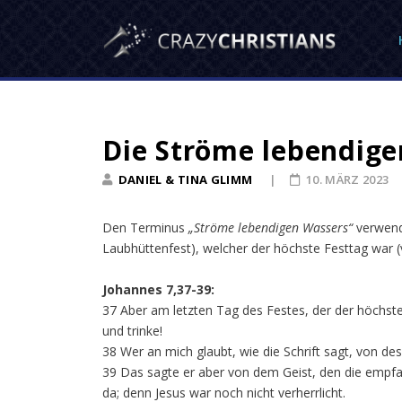
Die Ströme lebendig
DANIEL & TINA GLIMM
10. MÄRZ 2023
Den Terminus
„Ströme lebendigen Wassers“
verwend
Laubhüttenfest), welcher der höchste Festtag war (v
Johannes 7,37-39:
37 Aber am letzten Tag des Festes, der der höchste
und trinke!
38 Wer an mich glaubt, wie die Schrift sagt, von d
39 Das sagte er aber von dem Geist, den die empfan
da; denn Jesus war noch nicht verherrlicht.