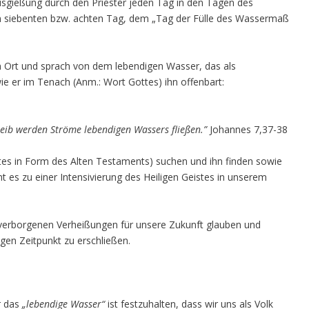
Ausgießung durch den Priester jeden Tag in den Tagen des
m siebenten bzw. achten Tag, dem „Tag der Fülle des Wassermaß
 Ort und sprach von dem lebendigen Wasser, das als
e er im Tenach (Anm.: Wort Gottes) ihn offenbart:
 Leib werden Ströme lebendigen Wassers fließen.”
Johannes 7,37-38
tes in Form des Alten Testaments) suchen und ihn finden sowie
s zu einer Intensivierung des Heiligen Geistes in unserem
 verborgenen Verheißungen für unsere Zukunft glauben und
gen Zeitpunkt zu erschließen.
r das
„lebendige Wasser“
ist festzuhalten, dass wir uns als Volk