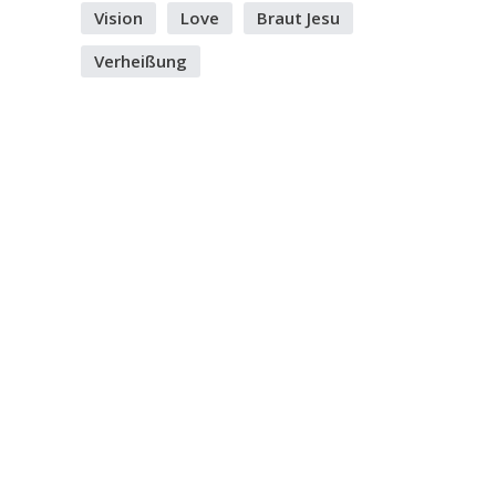
Vision
Love
Braut Jesu
Verheißung