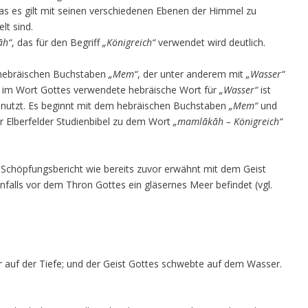
as es gilt mit seinen verschiedenen Ebenen der Himmel zu
lt sind.
āh“
, das für den Begriff
„Königreich“
verwendet wird deutlich.
 hebräischen Buchstaben
„Mem“
, der unter anderem mit
„Wasser“
s im Wort Gottes verwendete hebräische Wort für
„Wasser“
ist
benutzt. Es beginnt mit dem hebräischen Buchstaben
„Mem“
und
er Elberfelder Studienbibel zu dem Wort
„mamlākāh – Königreich“
 Schöpfungsbericht wie bereits zuvor erwähnt mit dem Geist
nfalls vor dem Thron Gottes ein gläsernes Meer befindet (vgl.
er auf der Tiefe; und der Geist Gottes schwebte auf dem Wasser.