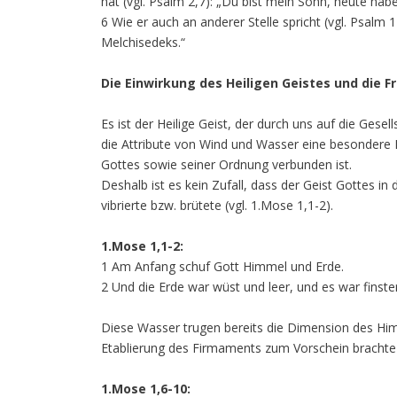
hat (vgl. Psalm 2,7): „Du bist mein Sohn, heute habe
6 Wie er auch an anderer Stelle spricht (vgl. Psalm 
Melchisedeks.“
Die Einwirkung des Heiligen Geistes und die 
Es ist der Heilige Geist, der durch uns auf die Gese
die Attribute von Wind und Wasser eine besondere
Gottes sowie seiner Ordnung verbunden ist.
Deshalb ist es kein Zufall, dass der Geist Gottes i
vibrierte bzw. brütete (vgl. 1.Mose 1,1-2).
1.Mose 1,1-2:
1 Am Anfang schuf Gott Himmel und Erde.
2 Und die Erde war wüst und leer, und es war finst
Diese Wasser trugen bereits die Dimension des Him
Etablierung des Firmaments zum Vorschein brachte (
1.Mose 1,6-10: