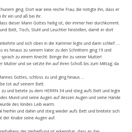
hunem ging. Dort war eine reiche Frau; die nötigte ihn, dass er
ihr ein und aß bei ihr.
dass dieser Mann Gottes heilig ist, der immer hier durchkommt.
 Bett, Tisch, Stuhl und Leuchter hinstellen, damit er dort
inkehrte und sich oben in die Kammer legte und darin schlief. …
ss es hinaus zu seinem Vater zu den Schnittern ging 19 und
 sprach zu einem Knecht: Bringe ihn zu seiner Mutter!
r Mutter und sie setzte ihn auf ihren Schoß bis zum Mittag; da
 Mannes Gottes, schloss zu und ging hinaus …
abe tot auf seinem Bett.
ich zu und betete zu dem HERRN 34 und stieg aufs Bett und legte
Kindes Mund und seine Augen auf dessen Augen und seine Hände
 wurde des Kindes Leib warm.
 hierhin und dahin und stieg wieder aufs Bett und breitete sich
at der Knabe seine Augen auf.
erhaltens der Verheißung ist erkennbar, dass es das