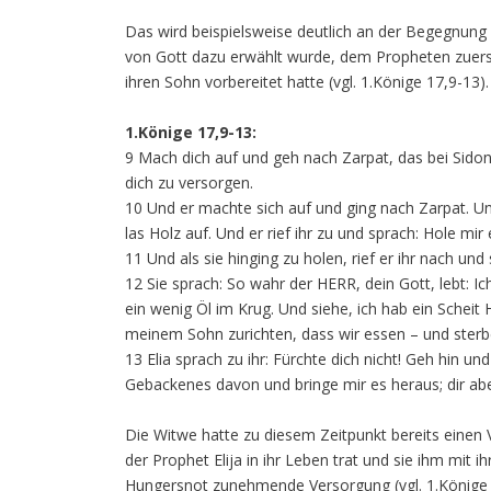
Das wird beispielsweise deutlich an der Begegnung 
von Gott dazu erwählt wurde, dem Propheten zuerst 
ihren Sohn vorbereitet hatte (vgl. 1.Könige 17,9-13).
1.Könige 17,9-13:
9 Mach dich auf und geh nach Zarpat, das bei Sidon 
dich zu versorgen.
10 Und er machte sich auf und ging nach Zarpat. Un
las Holz auf. Und er rief ihr zu und sprach: Hole mir
11 Und als sie hinging zu holen, rief er ihr nach un
12 Sie sprach: So wahr der HERR, dein Gott, lebt: 
ein wenig Öl im Krug. Und siehe, ich hab ein Scheit
meinem Sohn zurichten, dass wir essen – und sterb
13 Elia sprach zu ihr: Fürchte dich nicht! Geh hin 
Gebackenes davon und bringe mir es heraus; dir ab
Die Witwe hatte zu diesem Zeitpunkt bereits einen V
der Prophet Elija in ihr Leben trat und sie ihm mit i
Hungersnot zunehmende Versorgung (vgl. 1.Könige 