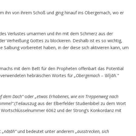
nahm ihn von ihrem Schoß und ging hinauf ins Obergemach, wo er
id des Verlustes umarmen und ihn mit dem Schmerz aus der
r Verheißung Gottes zu blockieren. Deshalb ist es so wichtig,
he Salbung vorbereitet haben, in der diese sich aktivieren kann, um
machs mit dem Bett für den Propheten offenbart das Potential
es verwendeten hebräischen Wortes für
„Obergemach – ‘ălîjāh.“
uf dem Dach“
oder
„etwas Erhabenes, wie ein Treppenweg nach
immel“
.(Teilauszug aus der Elberfelder Studienbibel zu dem Wort
 Wortschlüsselnummer 6062 und der Strong’s Konkordanz mit
t
„nāṭāh“
und bedeutet unter anderem
„ausstrecken, sich