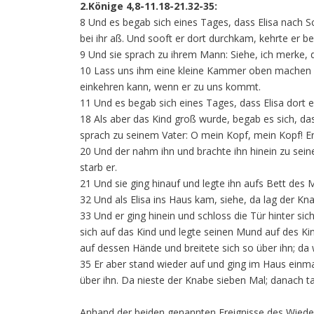
2.Könige 4,8-11.18-21.32-35:
8 Und es begab sich eines Tages, dass Elisa nach Sc
bei ihr aß. Und sooft er dort durchkam, kehrte er bei 
9 Und sie sprach zu ihrem Mann: Siehe, ich merke, 
10 Lass uns ihm eine kleine Kammer oben machen und
einkehren kann, wenn er zu uns kommt.
11 Und es begab sich eines Tages, dass Elisa dort e
18 Als aber das Kind groß wurde, begab es sich, da
sprach zu seinem Vater: O mein Kopf, mein Kopf! Er
20 Und der nahm ihn und brachte ihn hinein zu seine
starb er.
21 Und sie ging hinauf und legte ihn aufs Bett des
32 Und als Elisa ins Haus kam, siehe, da lag der Kn
33 Und er ging hinein und schloss die Tür hinter s
sich auf das Kind und legte seinen Mund auf des 
auf dessen Hände und breitete sich so über ihn; da
35 Er aber stand wieder auf und ging im Haus einmal
über ihn. Da nieste der Knabe sieben Mal; danach t
Anhand der beiden genannten Ereignisse des Wieder