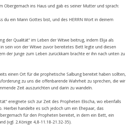
om Obergemach ins Haus und gab es seiner Mutter und sprach:
dass du ein Mann Gottes bist, und des HERRN Wort in deinem
ung der Qualität“ im Leben der Witwe beitrug, indem Elija als
 sein von der Witwe zuvor bereitetes Bett legte und diesen
em der Junge zum Leben zurückkam brachte er ihn nach unten zu
reits einen Ort für die prophetische Salbung bereitet haben sollten,
orderung zu uns die offenbarende Wahrheit zu sprechen, die wir
mmende Zeit auszurichten und darin zu wandeln.
ität“ ereignete sich zur Zeit des Propheten Elischa, wo ebenfalls
. Hierbei handelte es sich jedoch um ein Ehepaar, das
bergemach für den Propheten bereitet, in dem ein Bett, ein
nd (vgl. 2.Könige 4,8-11.18-21.32-35).