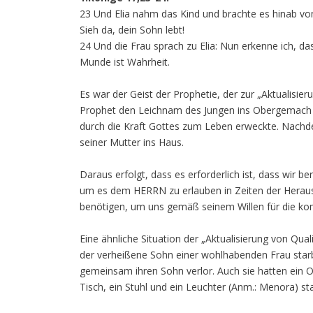
23 Und Elia nahm das Kind und brachte es hinab v
Sieh da, dein Sohn lebt!
24 Und die Frau sprach zu Elia: Nun erkenne ich, 
Munde ist Wahrheit.
Es war der Geist der Prophetie, der zur „Aktualisier
Prophet den Leichnam des Jungen ins Obergemach in
durch die Kraft Gottes zum Leben erweckte. Nachd
seiner Mutter ins Haus.
Daraus erfolgt, dass es erforderlich ist, dass wir be
um es dem HERRN zu erlauben in Zeiten der Herausf
benötigen, um uns gemäß seinem Willen für die ko
Eine ähnliche Situation der „Aktualisierung von Qual
der verheißene Sohn einer wohlhabenden Frau starb
gemeinsam ihren Sohn verlor. Auch sie hatten ein O
Tisch, ein Stuhl und ein Leuchter (Anm.: Menora) sta