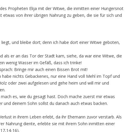
des Propheten Elija mit der Witwe, die inmitten einer Hungersnot
etwas von ihrer übrigen Nahrung zu geben, die sie für sich und
liegt, und bleibe dort; denn ich habe dort einer Witwe geboten,
d als er an das Tor der Stadt kam, siehe, da war eine Witwe, die
 ein wenig Wasser im Gefäß, dass ich trinke!
d sprach: Bringe mir auch einen Bissen Brot mit!
Ich habe nichts Gebackenes, nur eine Hand voll Mehl im Topf und
 Holz oder zwei aufgelesen und gehe heim und will mir und
en.
und mach es, wie du gesagt hast. Doch mache zuerst mir etwas
er und deinem Sohn sollst du danach auch etwas backen.
erlust in ihrem Leben erlebt, da ihr Ehemann zuvor verstarb. Als
hrer Nahrung diente, erlebte sie mit ihrem Sohn inmitten einer
17,14-16).