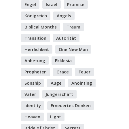
Engel
Israel
Promise
Königreich
Angels
Biblical Months
Traum
Transition
Autorität
Herrlichkeit
One New Man
Anbetung
Ekklesia
Propheten
Grace
Feuer
Sonship
Auge
Anointing
Vater
Jüngerschaft
Identity
Erneuertes Denken
Heaven
Light
Bride of Christ
Secrets