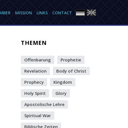
AMBER
MISSION
LINKS
CONTACT
THEMEN
Offenbarung
Prophetie
Revelation
Body of Christ
Prophecy
Kingdom
Holy Spirit
Glory
Apostolische Lehre
Spiritual War
Biblische Zeiten