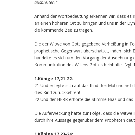
ausbreiten.“
Anhand der Wortbedeutung erkennen wir, dass es i
an einen höheren Ort zu bringen und uns in der D
die kommende Zeit zu tragen.
Die der Witwe von Gott gegebene Verheißung in For
prophetische Gegenwart überschattet, indem sich El
handelte es sich um den Vorgang der Ausdehnung du
Kommunikation des Willens Gottes beinhaltet (vgl. 
1.Könige 17,21-22:
21 Und er legte sich auf das Kind drei Mal und rief
dies Kind zurückkehren!
22 Und der HERR erhörte die Stimme Elias und das L
Die Auferweckung hatte zur Folge, dass die Witwe i
durch ihre Aussage gegenüber dem Propheten deutlic
1.Könige 17,23-24: