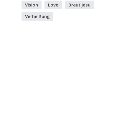
Vision
Love
Braut Jesu
Verheißung