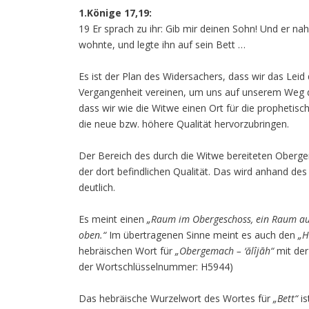
1.Könige 17,19:
19 Er sprach zu ihr: Gib mir deinen Sohn! Und er 
wohnte, und legte ihn auf sein Bett …
Es ist der Plan des Widersachers, dass wir das Le
Vergangenheit vereinen, um uns auf unserem Weg de
dass wir wie die Witwe einen Ort für die prophetisc
die neue bzw. höhere Qualität hervorzubringen.
Der Bereich des durch die Witwe bereiteten Oberge
der dort befindlichen Qualität. Das wird anhand d
deutlich.
Es meint einen
„Raum im Obergeschoss, ein Raum a
oben.“
Im übertragenen Sinne meint es auch den
„H
hebräischen Wort für
„Obergemach – ‘ălîjāh“
mit der
der Wortschlüsselnummer: H5944)
Das hebräische Wurzelwort des Wortes für
„Bett“
is