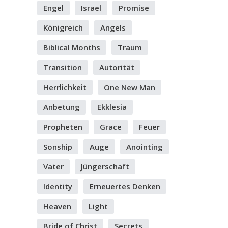
Engel
Israel
Promise
Königreich
Angels
Biblical Months
Traum
Transition
Autorität
Herrlichkeit
One New Man
Anbetung
Ekklesia
Propheten
Grace
Feuer
Sonship
Auge
Anointing
Vater
Jüngerschaft
Identity
Erneuertes Denken
Heaven
Light
Bride of Christ
Secrets