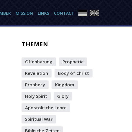
AMBER
MISSION
LINKS
CONTACT
THEMEN
Offenbarung
Prophetie
Revelation
Body of Christ
Prophecy
Kingdom
Holy Spirit
Glory
Apostolische Lehre
Spiritual War
Biblische Zeiten