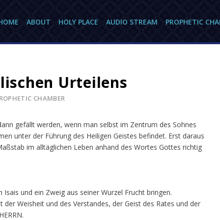
HOME
ABOUT
HOLY PLACE
AUDIO STREAM
PROPHETIC CH
lischen Urteilens
ROPHETIC CHAMBER
 dann gefällt werden, wenn man selbst im Zentrum des Sohnes
mmen unter der Führung des Heiligen Geistes befindet. Erst daraus
aßstab im alltäglichen Leben anhand des Wortes Gottes richtig
Isais und ein Zweig aus seiner Wurzel Frucht bringen.
t der Weisheit und des Verstandes, der Geist des Rates und der
s HERRN.