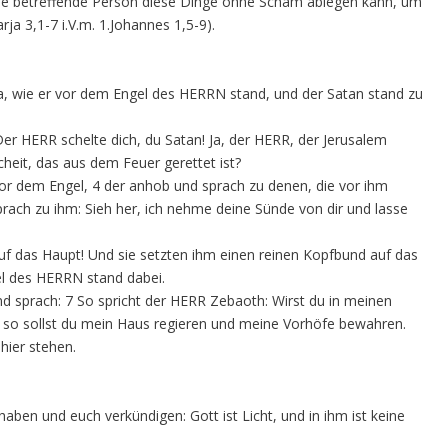
 die betreffende Person diese Dinge ohne Scham ablegen kann, um
ja 3,1-7 i.V.m. 1.Johannes 1,5-9).
a, wie er vor dem Engel des HERRN stand, und der Satan stand zu
r HERR schelte dich, du Satan! Ja, der HERR, der Jerusalem
scheit, das aus dem Feuer gerettet ist?
vor dem Engel, 4 der anhob und sprach zu denen, die vor ihm
prach zu ihm: Sieh her, ich nehme deine Sünde von dir und lasse
uf das Haupt! Und sie setzten ihm einen reinen Kopfbund auf das
el des HERRN stand dabei.
 sprach: 7 So spricht der HERR Zebaoth: Wirst du in meinen
so sollst du mein Haus regieren und meine Vorhöfe bewahren.
 hier stehen.
haben und euch verkündigen: Gott ist Licht, und in ihm ist keine