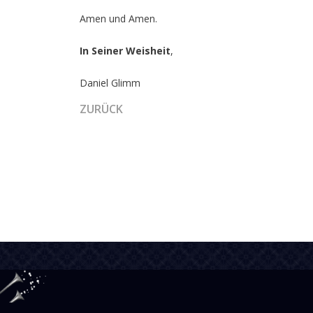
Amen und Amen.
In Seiner Weisheit
,
Daniel Glimm
VORHERIGER BEITRAG: DIE AUSGIESSUNG DE
ZURÜCK