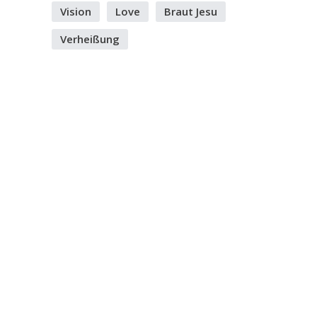
Vision
Love
Braut Jesu
Verheißung