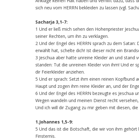
Anklage keinen Halt haben und verhilft dazu, dass
sich neu vom HERRN bekleiden zu lassen (vgl. Sachar
Sacharja 3,1-7:
1 Und er ließ mich sehen den Hohenpriester Jeschu
seiner Rechten, um ihn zu verklagen.
2 Und der Engel des HERRN sprach zu dem Satan: De
erwählt hat, schelte dich! Ist dieser nicht ein Brand
3 Jeschua aber hatte unreine Kleider an und stand 
standen: Tut die unreinen Kleider von ihm! Und er s
dir Feierkleider anziehen.
5 Und er sprach: Setzt ihm einen reinen Kopfbund a
Haupt und zogen ihm reine Kleider an, und der Eng
6 Und der Engel des HERRN bezeugte es Jeschua und
Wegen wandeln und meinen Dienst recht versehen, 
Und ich will dir Zugang zu mir geben mit diesen, die
1.Johannes 1,5-9:
5 Und das ist die Botschaft, die wir von ihm gehört 
Finsternis.