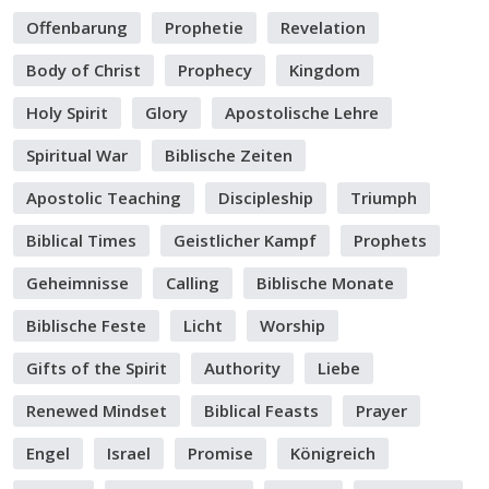
Offenbarung
Prophetie
Revelation
Body of Christ
Prophecy
Kingdom
Holy Spirit
Glory
Apostolische Lehre
Spiritual War
Biblische Zeiten
Apostolic Teaching
Discipleship
Triumph
Biblical Times
Geistlicher Kampf
Prophets
Geheimnisse
Calling
Biblische Monate
Biblische Feste
Licht
Worship
Gifts of the Spirit
Authority
Liebe
Renewed Mindset
Biblical Feasts
Prayer
Engel
Israel
Promise
Königreich