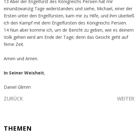
13 Aber der Engelfürst des Königreichs Persien hat mir
einundzwanzig Tage widerstanden; und siehe, Michael, einer der
Ersten unter den Engelfürsten, kam mir zu Hilfe, und ihm überließ
ich den Kampf mit dem Engelfürsten des Königreichs Persien.
14 Nun aber komme ich, um dir Bericht zu geben, wie es deinem
Volk gehen wird am Ende der Tage; denn das Gesicht geht auf
ferne Zeit.
Amen und Amen.
In Seiner Weisheit
,
Daniel Glimm
VORHERIGER BEITRAG: DIE ÜBERQUERUNG DES WASSERS 
NÄCHSTER
ZURÜCK
WEITER
THEMEN