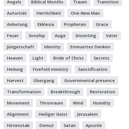
Angels
Biblical Months
Traum
Transition
Autorität
Herrlichkeit
One New Man
Anbetung
Ekklesia
Propheten
Grace
Feuer
Sonship
Auge
Anointing
Vater
Jüngerschaft
Identity
Erneuertes Denken
Heaven
Light
Bride of Christ
Secrets
Heilung
Fivefold ministry
Sanctification
Harvest
Übergang
Governmental presence
Transformation
Breakthrough
Restoration
Movement
Thronraum
Wind
Humility
Alignment
Heiliger Geist
Jerusalem
Hirtenstab
Demut
Satan
Apostle