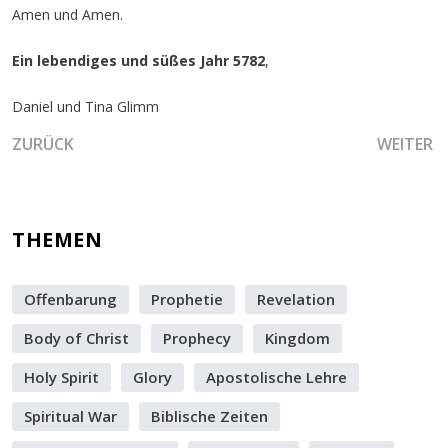
Amen und Amen.
Ein lebendiges und süßes Jahr 5782
,
Daniel und Tina Glimm
VORHERIGER BEITRAG: DIE VERWANDLUNG DES KÖNIGTUM
NÄCHSTE
ZURÜCK
WEITER
THEMEN
Offenbarung
Prophetie
Revelation
Body of Christ
Prophecy
Kingdom
Holy Spirit
Glory
Apostolische Lehre
Spiritual War
Biblische Zeiten