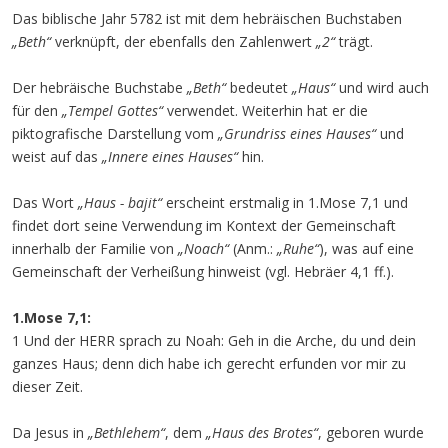
Das biblische Jahr 5782 ist mit dem hebräischen Buchstaben
„Beth“
verknüpft, der ebenfalls den Zahlenwert
„2“
trägt.
Der hebräische Buchstabe
„Beth“
bedeutet
„Haus“
und wird auch
für den
„Tempel Gottes“
verwendet. Weiterhin hat er die
piktografische Darstellung vom
„Grundriss eines Hauses“
und
weist auf das
„Innere eines Hauses“
hin.
Das Wort
„Haus - bajit“
erscheint erstmalig in 1.Mose 7,1 und
findet dort seine Verwendung im Kontext der Gemeinschaft
innerhalb der Familie von
„Noach“
(Anm.:
„Ruhe“
), was auf eine
Gemeinschaft der Verheißung hinweist (vgl. Hebräer 4,1 ff.).
1.Mose 7,1:
1 Und der HERR sprach zu Noah: Geh in die Arche, du und dein
ganzes Haus; denn dich habe ich gerecht erfunden vor mir zu
dieser Zeit.
Da Jesus in
„Bethlehem“
, dem
„Haus des Brotes“
, geboren wurde