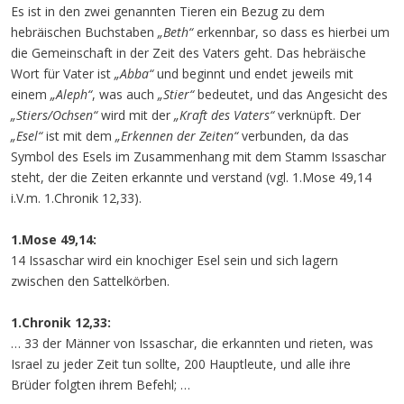
Es ist in den zwei genannten Tieren ein Bezug zu dem
hebräischen Buchstaben
„Beth“
erkennbar, so dass es hierbei um
die Gemeinschaft in der Zeit des Vaters geht. Das hebräische
Wort für Vater ist
„Abba“
und beginnt und endet jeweils mit
einem
„Aleph“
, was auch
„Stier“
bedeutet, und das Angesicht des
„Stiers/Ochsen“
wird mit der
„Kraft des Vaters“
verknüpft. Der
„Esel“
ist mit dem
„Erkennen der Zeiten“
verbunden, da das
Symbol des Esels im Zusammenhang mit dem Stamm Issaschar
steht, der die Zeiten erkannte und verstand (vgl. 1.Mose 49,14
i.V.m. 1.Chronik 12,33).
1.Mose 49,14:
14 Issaschar wird ein knochiger Esel sein und sich lagern
zwischen den Sattelkörben.
1.Chronik 12,33:
… 33 der Männer von Issaschar, die erkannten und rieten, was
Israel zu jeder Zeit tun sollte, 200 Hauptleute, und alle ihre
Brüder folgten ihrem Befehl; …