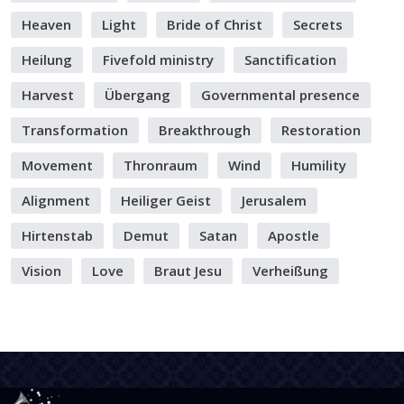
Heaven
Light
Bride of Christ
Secrets
Heilung
Fivefold ministry
Sanctification
Harvest
Übergang
Governmental presence
Transformation
Breakthrough
Restoration
Movement
Thronraum
Wind
Humility
Alignment
Heiliger Geist
Jerusalem
Hirtenstab
Demut
Satan
Apostle
Vision
Love
Braut Jesu
Verheißung