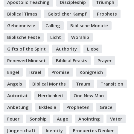
Apostolic Teaching
Discipleship
Triumph
Biblical Times
Geistlicher Kampf
Prophets
Geheimnisse
Calling
Biblische Monate
Biblische Feste
Licht
Worship
Gifts of the Spirit
Authority
Liebe
Renewed Mindset
Biblical Feasts
Prayer
Engel
Israel
Promise
Königreich
Angels
Biblical Months
Traum
Transition
Autorität
Herrlichkeit
One New Man
Anbetung
Ekklesia
Propheten
Grace
Feuer
Sonship
Auge
Anointing
Vater
Jüngerschaft
Identity
Erneuertes Denken