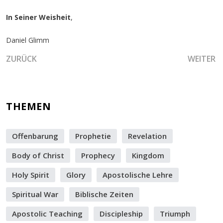
In Seiner Weisheit
,
Daniel Glimm
VORHERIGER BEITRAG: DIE BEDEUTUNG DER PROPHETIS
NÄCHSTE
ZURÜCK
WEITER
THEMEN
Offenbarung
Prophetie
Revelation
Body of Christ
Prophecy
Kingdom
Holy Spirit
Glory
Apostolische Lehre
Spiritual War
Biblische Zeiten
Apostolic Teaching
Discipleship
Triumph