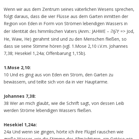
Wenn wir aus dem Zentrum seines väterlichen Wesens sprechen,
folgt daraus, dass die vier Flüsse aus dem Garten inmitten der
Region von Eden in Form von Strömen lebendigen Wassers in
יְהֹוָה
der Identität des himmlischen Vaters (Anm.: JAHWE –
=> Jod,
He, Waw, He) gerahmt sind und zu den Menschen fließen, so
dass sie seine Stimme hören (vgl. 1.Mose 2,10 i.V.m. Johannes
7,38; Hesekiel 1,24a; Offenbarung 1,15b).
1.Mose 2,10:
10 Und es ging aus von Eden ein Strom, den Garten zu
bewässern, und teilte sich von da in vier Hauptarme.
Johannes 7,38:
38 Wer an mich glaubt, wie die Schrift sagt, von dessen Leib
werden Ströme lebendigen Wassers fließen.
Hesekiel 1,24a:
24a Und wenn sie gingen, hörte ich ihre Flügel rauschen wie
große Wasser, wie die Stimme des Allmächtigen, ein Getöse wie