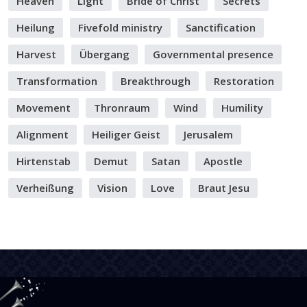
Heaven
Light
Bride of Christ
Secrets
Heilung
Fivefold ministry
Sanctification
Harvest
Übergang
Governmental presence
Transformation
Breakthrough
Restoration
Movement
Thronraum
Wind
Humility
Alignment
Heiliger Geist
Jerusalem
Hirtenstab
Demut
Satan
Apostle
Verheißung
Vision
Love
Braut Jesu