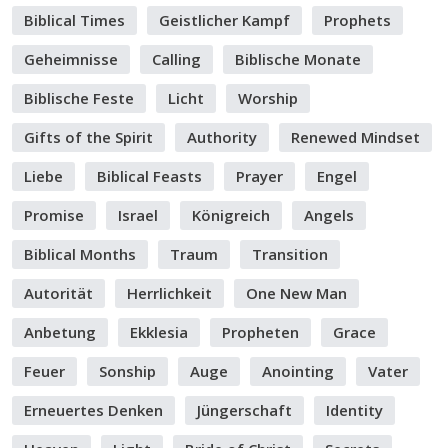
Biblical Times
Geistlicher Kampf
Prophets
Geheimnisse
Calling
Biblische Monate
Biblische Feste
Licht
Worship
Gifts of the Spirit
Authority
Renewed Mindset
Liebe
Biblical Feasts
Prayer
Engel
Promise
Israel
Königreich
Angels
Biblical Months
Traum
Transition
Autorität
Herrlichkeit
One New Man
Anbetung
Ekklesia
Propheten
Grace
Feuer
Sonship
Auge
Anointing
Vater
Erneuertes Denken
Jüngerschaft
Identity