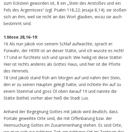
zum Eckstein geworden ist, 8 ein „Stein des Anstoßes und ein
Fels des Ärgernisses“ (vgl. Psalm 118,22; Jesaja 8,14); sie stoßen
sich an ihm, weil sie nicht an das Wort glauben, wozu sie auch
bestimmt sind.
1.Mose 28,16-19:
16 Als nun Jakob von seinem Schlaf aufwachte, sprach er:
Fürwahr, der HERR ist an dieser Stätte, und ich wusste es nicht!
17 Und er fürchtete sich und sprach: Wie heilig ist diese Stätte!
Hier ist nichts anderes als Gottes Haus, und hier ist die Pforte
des Himmels.
18 Und Jakob stand früh am Morgen auf und nahm den Stein,
den er zu seinen Häupten gelegt hatte, und richtete ihn auf zu
einem Steinmal und goss Öl oben darauf 19 und nannte die
Stätte Bethel; vorher aber hieß die Stadt Lus.
Anhand der Begegnung Gottes mit Jakob wird deutlich, dass
Portale geweihte Orte sind, die mit Offenbarung bzw. der
Heimsuchung Gottes im Zusammenhang stehen. Es sind Orte,
wo man sich zur richtigen Zeit am richtigen Ort im Zentrum des