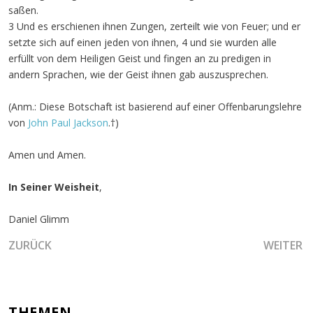
saßen.
3 Und es erschienen ihnen Zungen, zerteilt wie von Feuer; und er
setzte sich auf einen jeden von ihnen, 4 und sie wurden alle
erfüllt von dem Heiligen Geist und fingen an zu predigen in
andern Sprachen, wie der Geist ihnen gab auszusprechen.
(Anm.: Diese Botschaft ist basierend auf einer Offenbarungslehre
von
John Paul Jackson
.†)
Amen und Amen.
In Seiner Weisheit
,
Daniel Glimm
VORHERIGER BEITRAG: EINE NEUE ÄRA DER PROPHETISC
NÄCHSTER
ZURÜCK
WEITER
THEMEN