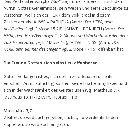
Das Zeitfenster von „Ijar/Siw“ trägt unter anderem in sich den
Aufruf, Gottes Geheimnisse, sein Wesen und seine Zeitpunkte zu
verstehen, weil sich der HERR dem Volk Israel in diesem
Zeitfenster als JAHWE – RAPHEKA (Anm.:
„Der HERR, dein
Arzt/Heiler.“
vgl. 2.Mose 15,26), JAHWE – ROI/JIREH (Anm.:
„Der
HERR, dein Hirte/Versorger.“ => Manna und Wachteln wurden dem
Volk Israel zuteil“
; vgl. 2.Mose 16), JAHWE – NISSI (Anm.:
„Der
HERR, dein Banner des Sieges.“
vgl. 2.Mose 17,15) offenbart hat.
Die Freude Gottes sich selbst zu offenbaren
Gottes Verlangen ist es, sich denen zu offenbaren, die ihn
ernsthaft (Anm.: aufrichtig) suchen, seine Erscheinung lieben und
sich in der Wachsamkeit des Geistes üben (vgl. Matthäus 7,7;
Matthäus 13,11-12 i.V.m. Hebräer 11,6).
Matthäus 7,7:
7 Bittet, so wird euch gegeben; suchet, so werdet ihr finden;
klopfet an, so wird euch aufgetan.