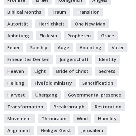
Promise
Israel
Königreich
Angels
Biblical Months
Traum
Transition
Autorität
Herrlichkeit
One New Man
Anbetung
Ekklesia
Propheten
Grace
Feuer
Sonship
Auge
Anointing
Vater
Erneuertes Denken
Jüngerschaft
Identity
Heaven
Light
Bride of Christ
Secrets
Heilung
Fivefold ministry
Sanctification
Harvest
Übergang
Governmental presence
Transformation
Breakthrough
Restoration
Movement
Thronraum
Wind
Humility
Alignment
Heiliger Geist
Jerusalem