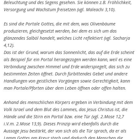
Beleuchtung und des Segens gesehen. Sie
können
z.B. Fröhlichkeit,
Versorgung und Wachstum freisetzen (vgl. Maleachi 3,10).
Es sind die Portale Gottes, die mit dem, was Olivenbäume
produzieren, gleichgesetzt werden, bei dem es sich um das
glänzendes Salböl handelt, welches Licht
reflektiert (vgl. Sacharja
4,12)
.
Das ist der Grund, warum das Sonnenlicht, das auf die Erde scheint
als Beispiel für ein Portal herangezogen werden kann, weil es eine
Verbindung zwischen Himmel und Erde widerspiegelt, das sich zu
bestimmten Zeiten öffnet. Durch fürbittendes Gebet und andere
Handlungen von geistlichen Vorgängen sowie Gerechtigkeit, kann
man Portale/Pforten über dem Leben öffnen oder offen halten.
Anhand des menschlichen Körpers ergeben i
n Verbindung
mit dem
Volk Israel und dem Blut des Lammes, das Jesus Christus ist, die
Hände und die Stirn ein Portal bzw. eine Tür (vgl. 2.Mose 12,7
i.V.m. 2.Mose 13,9). D
ieses Prinzip wird ebenfalls durch
die
Aussage Jesu bestärkt, der von sich als die Tür sprach, da er als
Lamm Gottes am Kreuz starb und dadurch den Menschen die