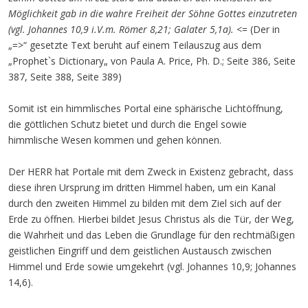
Möglichkeit
gab in die wahre Freiheit der Söhne Gottes
einzu
treten
(vgl. Johannes 10,9 i.V.m. Römer 8,21; Galater 5,1a).
<= (Der in
„=>“ gesetzte Text beruht auf einem Teilauszug aus dem
„Prophet`s Dictionary„ von Paula A. Price, Ph. D.; Seite 386, Seite
387, Seite 388, Seite 389)
Somit ist ein himmlisches Portal eine sphärische Lichtöffnung,
die göttlichen Schutz bietet und durch die Engel sowie
himmlische Wesen kommen und gehen können.
Der HERR hat Portale mit dem Zweck in Existenz gebracht, dass
diese ihren Ursprung im dritten Himmel haben, um ein Kanal
durch den zweiten Himmel zu bilden mit dem Ziel sich auf der
Erde zu öffnen. Hierbei bildet Jesus Christus als die Tür, der Weg,
die Wahrheit und das Leben die Grundlage für den rechtmäßigen
geistlichen Eingriff und dem geistlichen Austausch zwischen
Himmel und Erde sowie umgekehrt (vgl. Johannes 10,9; Johannes
14,6).