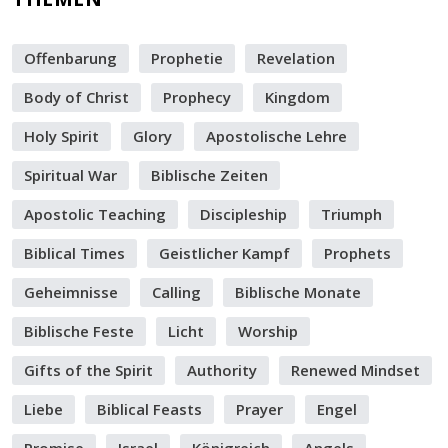
Offenbarung
Prophetie
Revelation
Body of Christ
Prophecy
Kingdom
Holy Spirit
Glory
Apostolische Lehre
Spiritual War
Biblische Zeiten
Apostolic Teaching
Discipleship
Triumph
Biblical Times
Geistlicher Kampf
Prophets
Geheimnisse
Calling
Biblische Monate
Biblische Feste
Licht
Worship
Gifts of the Spirit
Authority
Renewed Mindset
Liebe
Biblical Feasts
Prayer
Engel