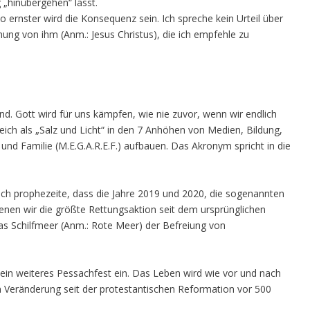
„hinübergehen“ lässt.
o ernster wird die Konsequenz sein. Ich spreche kein Urteil über
ung von ihm (Anm.: Jesus Christus), die ich empfehle zu
ind. Gott wird für uns kämpfen, wie nie zuvor, wenn wir endlich
ich als „Salz und Licht“ in den 7 Anhöhen von Medien, Bildung,
 und Familie (M.E.G.A.R.E.F.) aufbauen. Das Akronym spricht in die
Ich prophezeite, dass die Jahre 2019 und 2020, die sogenannten
denen wir die größte Rettungsaktion seit dem ursprünglichen
as Schilfmeer (Anm.: Rote Meer) der Befreiung von
in ein weiteres Pessachfest ein. Das Leben wird wie vor und nach
n Veränderung seit der protestantischen Reformation vor 500