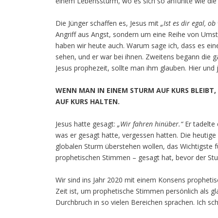
einem Lebenssturm, wo es sich so anfühlte wie die 
Die Jünger schaffen es, Jesus mit
„Ist es dir egal, ob
Angriff aus Angst, sondern um eine Reihe von Umstä
haben wir heute auch. Warum sage ich, dass es eine
sehen, und er war bei ihnen. Zweitens begann die 
Jesus prophezeit, sollte man ihm glauben. Hier und je
WENN MAN IN EINEM STURM AUF KURS BLEIBT, 
AUF KURS HALTEN.
Jesus hatte gesagt:
„Wir fahren hinüber.“
Er tadelte
was er gesagt hatte, vergessen hatten. Die heutig
globalen Sturm überstehen wollen, das Wichtigste fü
prophetischen Stimmen – gesagt hat, bevor der St
Wir sind ins Jahr 2020 mit einem Konsens propheti
Zeit ist, um prophetische Stimmen persönlich als g
Durchbruch in so vielen Bereichen sprachen. Ich sc