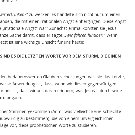
Realität?
 wir ertrinken?“
zu wecken. Es handelte sich nicht nur um einen
nden, die mit einer irrationalen Angst einhergingen. Diese Angst
 „irrationale Angst“ war? Zunächst einmal konnten sie Jesus
ganze Sache damit, dass er sagte:
„Wir
f
ahren
hinüber.“
Wenn
tzt ist eine wichtige Einsicht für uns heute:
SIND ES DIE LETZTEN WORTE VOR DEM STURM, DIE EINEN
 den bedauernswerten Glauben seiner Jünger, weil sie das Letzte,
e weise Anwendung ist, dass, wenn wir diesen gegenwärtigen
r uns ist, dass wir uns daran erinnern, was Jesus – durch seine
urm begann.
scher Stimmen gekommen (Anm.: was vielleicht keine schlechte
laubwürdig zu bestimmen), die von einem unvergleichlichen
hlage vor, diese prophetischen Worte zu studieren.