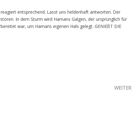
eagiert entsprechend. Lasst uns heldenhaft antworten. Der
erstören. In dem Sturm wird Hamans Galgen, der ursprünglich für
vorbereitet war, um Hamans eigenen Hals gelegt. GENIEßT DIE
LTEN - DER HEILER IST DA!
NÄCHSTER
WEITER