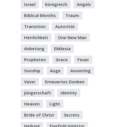
Israel
Königreich
Angels
Biblical Months
Traum
Transition
Autorität
Herrlichkeit
One New Man
Anbetung
Ekklesia
Propheten
Grace
Feuer
Sonship
Auge
Anointing
Vater
Erneuertes Denken
Jüngerschaft
Identity
Heaven
Light
Bride of Christ
Secrets
Heilung
Fivefold ministry