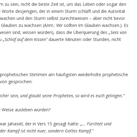
m zu sein, nicht die beste Zeit ist, um das Leben oder sogar den
e Worte desjenigen, der in einem Sturm schläft und die Autorität
ufwachen und den Sturm selbst zurechtweisen – aber nicht bevor
im Glauben zu wachsen (Anm.: Wir sollten im Glauben wachsen.). Es
l gewesen sind, wissen würden), dass die Überquerung des
„Sees von
su
„Schlaf auf dem Kissen“
dauerte Minuten oder Stunden, nicht
n prophetischen Stimmen am häufigsten wiederholte prophetische
avon gesprochen:
cher sein, und glaubt seine Propheten, so wird es euch gelingen.“
ne Weise ausleben würden?
war Jahasiël, der in Vers 15 gesagt hatte:
„… Fürchtet und
der Kampf ist nicht euer, sondern Gottes Kampf.“