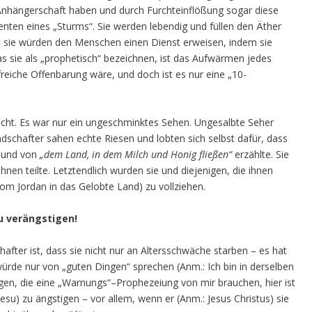
nhängerschaft haben und durch Furchteinflößung sogar diese
ten eines „Sturms“. Sie werden lebendig und füllen den Äther
, sie würden den Menschen einen Dienst erweisen, indem sie
as sie als „prophetisch“ bezeichnen, ist das Aufwärmen jedes
freiche Offenbarung wäre, und doch ist es nur eine „10-
icht. Es war nur ein ungeschminktes Sehen. Ungesalbte Seher
ndschafter sahen echte Riesen und lobten sich selbst dafür, dass
n und von
„dem Land, in dem Milch und Honig fließen“
erzählte. Sie
ihnen teilte. Letztendlich wurden sie und diejenigen, die ihnen
om Jordan in das Gelobte Land) zu vollziehen.
u verängstigen!
fter ist, dass sie nicht nur an Altersschwäche starben – es hat
würde nur von „guten Dingen“ sprechen (Anm.: Ich bin in derselben
nigen, die eine „Warnungs“–Prophezeiung von mir brauchen, hier ist
Jesu) zu ängstigen – vor allem, wenn er (Anm.: Jesus Christus) sie