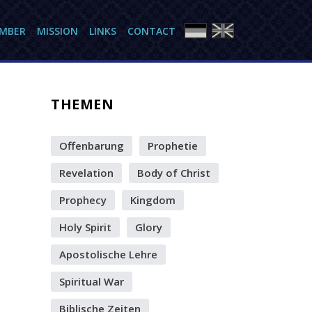
AMBER
MISSION
LINKS
CONTACT
THEMEN
Offenbarung
Prophetie
Revelation
Body of Christ
Prophecy
Kingdom
Holy Spirit
Glory
Apostolische Lehre
Spiritual War
Biblische Zeiten