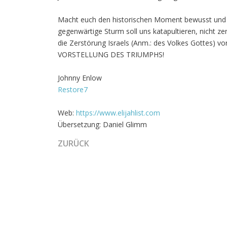
Macht euch den historischen Moment bewusst und r
gegenwärtige Sturm soll uns katapultieren, nicht z
die Zerstörung Israels (Anm.: des Volkes Gottes) 
VORSTELLUNG DES TRIUMPHS!
Johnny Enlow
Restore7
Web:
https://www.elijahlist.com
Übersetzung:
Daniel Glimm
VORHERIGER BEITRAG: EINE ZEIT ZUM INNEHA
ZURÜCK