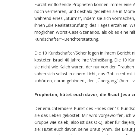
Furcht einflößende Propheten können immer eine A
noch vermehren, und deshalb gedeihen sie in Momen
während eines „Sturms“, indem sie sich vormachen
ihnen „die Realitätsprüfung“ des Tages erzählen. W
möglichen Worst-Case-Szenarios, als ob es eine hil
Kundschafter“–Berichterstattung.
Die 10 Kundschafter/Seher logen in ihrem Bericht n
kosteten Israel 40 Jahre ihre Verheißung. Die 10 Ku
sie nicht wie Kaleb waren, der nur von den Traube
sahen sich selbst in einem Licht, das Gott nicht mit 
zuhörten, daran gehindert, den „Übergang“ (Anm.: v
Propheten, hütet euch davor,
d
ie
Braut
Jesu
z
Der ernüchterndere Punkt des Endes der 10 Kundscha
sie das Leben gekostet. Mir wird vorgeworfen, ich 
Gruppe wie Kaleb, also ist das OK.), aber für dieje
sie: Hütet euch davor, seine Braut (Anm.: die Braut 