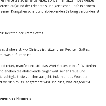
e ein Hirte die Schafherde leitet, sondern im Sitzen. Das deutet
Bereich aufgrund der Erkenntnis und geistlichen Reife in seinem
, seiner Königsherrschaft und abdeckenden Salbung verbunden ist
ur Rechten der Kraft Gottes.
was droben ist, wo Christus ist, sitzend zur Rechten Gottes.
m, was auf Erden ist.
nd reitet, manifestiert sich das Wort Gottes in Kraft! Weiterhin
und erleben die abdeckende Gegenwart seiner Treue und
Gerechtigkeit, die von ihm ausgeht, indem er das Wort der
nnt werden muss, abgetrennt wird und alles, was aufgedeckt
ionen des Himmels