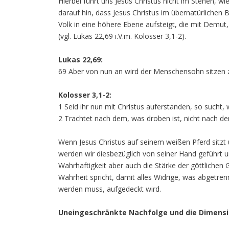
Hierbei führt uns Jesus Christus nicht im Stehen, wi
darauf hin, dass Jesus Christus im übernatürlichen 
Volk in eine höhere Ebene aufsteigt, die mit Demut
(vgl. Lukas 22,69 i.V.m. Kolosser 3,1-2).
Lukas 22,69:
69 Aber von nun an wird der Menschensohn sitzen z
Kolosser 3,1-2:
1 Seid ihr nun mit Christus auferstanden, so sucht, 
2 Trachtet nach dem, was droben ist, nicht nach de
Wenn Jesus Christus auf seinem weißen Pferd sitzt u
werden wir diesbezüglich von seiner Hand geführt 
Wahrhaftigkeit aber auch die Stärke der göttlichen 
Wahrheit spricht, damit alles Widrige, was abgetre
werden muss, aufgedeckt wird.
Uneingeschränkte Nachfolge und die Dimens