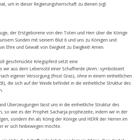
hat, um in dieser Regierungsherrschaft zu dienen (vgl.
Zeuge, der Erstgeborene von den Toten und Herr über die Könige
on unsern Sünden mit seinem Blut 6 und uns zu Königen und
sei Ehre und Gewalt von Ewigkeit zu Ewigkeit! Amen.
oll geschmückte Kriegspferd setzt eine
 wir aus dem Lebensstil einer Schafherde (Anm.: symbolisiert
ch eigener Versorgung (frisst Gras), ohne in einem einheitlichen
), die sich auf der Weide befindet in die einheitliche Struktur des
n.
d Überzeugungen lässt uns in die einheitliche Struktur des
 so wie es der Prophet Sacharja prophezeite, indem wir in der
 folgen, sondern ihn als König der Könige und HERR der Herren im
er er sich hinbewegen möchte.