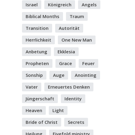
Israel
Königreich
Angels
Biblical Months
Traum
Transition
Autorität
Herrlichkeit
One New Man
Anbetung
Ekklesia
Propheten
Grace
Feuer
Sonship
Auge
Anointing
Vater
Erneuertes Denken
Jüngerschaft
Identity
Heaven
Light
Bride of Christ
Secrets
Heilung
Fivefold ministry