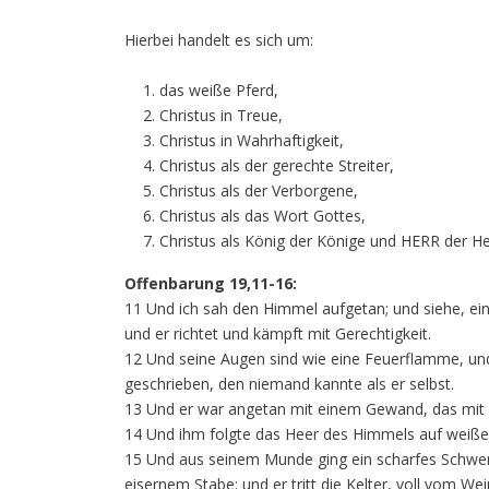
Hierbei handelt es sich um:
das weiße Pferd,
Christus in Treue,
Christus in Wahrhaftigkeit,
Christus als der gerechte Streiter,
Christus als der Verborgene,
Christus als das Wort Gottes,
Christus als König der Könige und HERR der He
Offenbarung 19,11-16:
11 Und ich sah den Himmel aufgetan; und siehe, ein
und er richtet und kämpft mit Gerechtigkeit.
12 Und seine Augen sind wie eine Feuerflamme, und
geschrieben, den niemand kannte als er selbst.
13 Und er war angetan mit einem Gewand, das mit B
14 Und ihm folgte das Heer des Himmels auf weiße
15 Und aus seinem Munde ging ein scharfes Schwert,
eisernem Stabe; und er tritt die Kelter, voll vom W