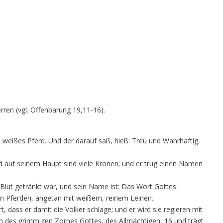
rren (vgl. Offenbarung 19,11-16).
 weißes Pferd. Und der darauf saß, hieß: Treu und Wahrhaftig,
 auf seinem Haupt sind viele Kronen; und er trug einen Namen
lut getränkt war, und sein Name ist: Das Wort Gottes.
n Pferden, angetan mit weißem, reinem Leinen.
 dass er damit die Völker schlage; und er wird sie regieren mit
ein des grimmigen Zornes Gottes, des Allmächtigen, 16 und trägt