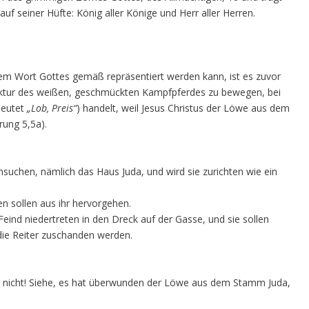
 seiner Hüfte: König aller Könige und Herr aller Herren.
dem Wort Gottes gemäß repräsentiert werden kann, ist es zuvor
 Struktur des weißen, geschmückten Kampfpferdes zu bewegen, bei
deutet
„Lob, Preis“
) handelt, weil Jesus Christus der Löwe aus dem
rung 5,5a).
uchen, nämlich das Haus Juda, und wird sie zurichten wie ein
en sollen aus ihr hervorgehen.
Feind niedertreten in den Dreck auf der Gasse, und sie sollen
die Reiter zuschanden werden.
ne nicht! Siehe, es hat überwunden der Löwe aus dem Stamm Juda,