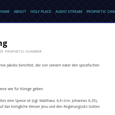
HOME
ABOUT
HOLY PLACE
AUDIO STREAM
PROPHETIC CH
ng
PROPHETIC CHAMBER
ne Jakobs berichtet, der von seinem Vater den spezifischen
peise wie für Könige geben.
es eine Speise ist (vgl. Matthäus 4,4 i.V.m. Johannes 6,35),
uf das königliche Wesen Jesu und den Regierungssitz Gottes