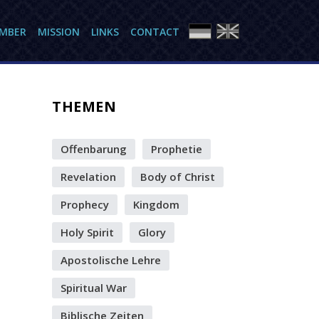
AMBER
MISSION
LINKS
CONTACT
THEMEN
Offenbarung
Prophetie
Revelation
Body of Christ
Prophecy
Kingdom
Holy Spirit
Glory
Apostolische Lehre
Spiritual War
Biblische Zeiten