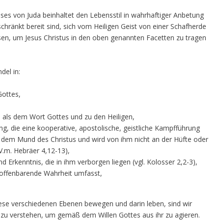
sses von Juda beinhaltet den Lebensstil in wahrhaftiger Anbetung
schränkt bereit sind, sich vom Heiligen Geist von einer Schafherde
en, um Jesus Christus in den oben genannten Facetten zu tragen
el in:
ottes,
s als dem Wort Gottes und zu den Heiligen,
g, die eine kooperative, apostolische, geistliche Kampfführung
dem Mund des Christus und wird von ihm nicht an der Hüfte oder
.V.m. Hebräer 4,12-13),
 Erkenntnis, die in ihm verborgen liegen (vgl. Kolosser 2,2-3),
 offenbarende Wahrheit umfasst,
diese verschiedenen Ebenen bewegen und darin leben, sind wir
tig zu verstehen, um gemäß dem Willen Gottes aus ihr zu agieren.