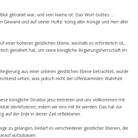
lut getränkt war, und sein Name ist: Das Wort Gottes. …
 Gewand und auf seiner Hüfte: König aller Könige und Herr aller
 einer höheren geistlichen Ebene, weshalb es erforderlich ist,
reich genähert hat, um seine königliche Regierungsherrschaft im
r Regierung aus einer unteren geistlichen Ebene betrachtet, würde
s richtend sehen, was jedoch nicht der offenbarenden Wahrheit
 diese königliche Struktur Jesu eintreten und uns vollkommen mit
tät identifizieren, indem wir eins mit ihr werden. Das hat zur
g auf der Erde in dieser Zeit reflektieren.
ige zu gelangen, bedarf es verschiedener geistlicher Ebenen, die
 darauf aufzubauen.