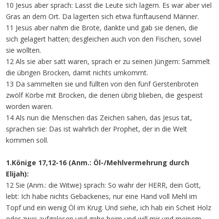
10 Jesus aber sprach: Lasst die Leute sich lagern. Es war aber viel
Gras an dem Ort. Da lagerten sich etwa fünftausend Männer.
11 Jesus aber nahm die Brote, dankte und gab sie denen, die
sich gelagert hatten; desgleichen auch von den Fischen, soviel
sie wollten.
12 Als sie aber satt waren, sprach er zu seinen Jüngern: Sammelt
die übrigen Brocken, damit nichts umkommt.
13 Da sammelten sie und füllten von den fünf Gerstenbroten
zwölf Körbe mit Brocken, die denen übrig blieben, die gespeist
worden waren.
14 Als nun die Menschen das Zeichen sahen, das Jesus tat,
sprachen sie: Das ist wahrlich der Prophet, der in die Welt
kommen soll.
1.Könige 17,12-16 (Anm.: Öl-/Mehlvermehrung durch
Elijah):
12 Sie (Anm.: die Witwe) sprach: So wahr der HERR, dein Gott,
lebt: Ich habe nichts Gebackenes, nur eine Hand voll Mehl im
Topf und ein wenig Öl im Krug. Und siehe, ich hab ein Scheit Holz
oder zwei aufgelesen und gehe heim und will mir und meinem