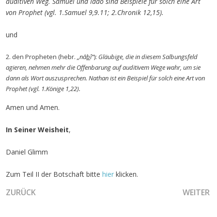
auditiven Weg. Samuel und Iddo sind Beispiele für solch eine Art
von Prophet (vgl. 1.Samuel 9,9.11; 2.Chronik 12,15).
und
2. den Propheten (hebr.
„nā
b
î“
):
Gläubige, die in diesem Salbungsfeld
agieren, nehmen mehr die Offenbarung auf auditivem Wege wahr, um sie
dann als Wort auszusprechen. Nathan ist ein Beispiel für solch eine Art von
Prophet (vgl. 1.Könige 1,22).
Amen und Amen.
In Seiner Weisheit
,
Daniel Glimm
Zum Teil II der Botschaft bitte
hier
klicken.
VORHERIGER BEITRAG: GOTTES BEWEGUNG ZWISCHEN D
NÄCHSTER
ZURÜCK
WEITER