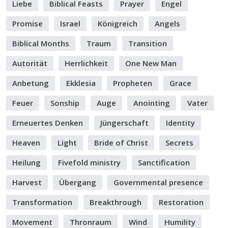
Liebe
Biblical Feasts
Prayer
Engel
Promise
Israel
Königreich
Angels
Biblical Months
Traum
Transition
Autorität
Herrlichkeit
One New Man
Anbetung
Ekklesia
Propheten
Grace
Feuer
Sonship
Auge
Anointing
Vater
Erneuertes Denken
Jüngerschaft
Identity
Heaven
Light
Bride of Christ
Secrets
Heilung
Fivefold ministry
Sanctification
Harvest
Übergang
Governmental presence
Transformation
Breakthrough
Restoration
Movement
Thronraum
Wind
Humility