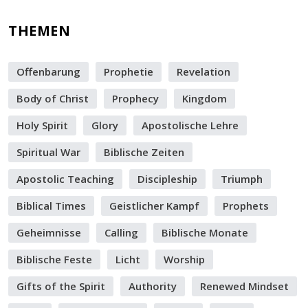
THEMEN
Offenbarung
Prophetie
Revelation
Body of Christ
Prophecy
Kingdom
Holy Spirit
Glory
Apostolische Lehre
Spiritual War
Biblische Zeiten
Apostolic Teaching
Discipleship
Triumph
Biblical Times
Geistlicher Kampf
Prophets
Geheimnisse
Calling
Biblische Monate
Biblische Feste
Licht
Worship
Gifts of the Spirit
Authority
Renewed Mindset