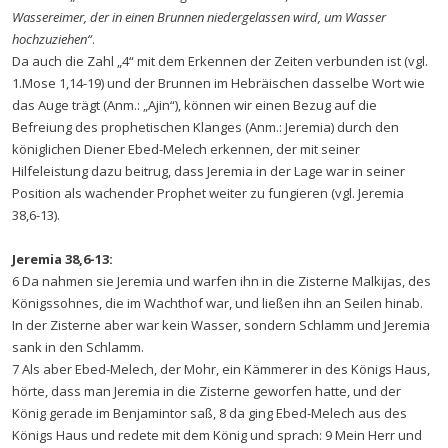
Wassereimer, der in einen Brunnen niedergelassen wird, um Wasser
hochzuziehen“
.
Da auch die Zahl „4“ mit dem Erkennen der Zeiten verbunden ist (vgl.
1.Mose 1,14-19) und der Brunnen im Hebräischen dasselbe Wort wie
das Auge trägt (Anm.: „Ajin“), können wir einen Bezug auf die
Befreiung des prophetischen Klanges (Anm.: Jeremia) durch den
königlichen Diener Ebed-Melech erkennen, der mit seiner
Hilfeleistung dazu beitrug, dass Jeremia in der Lage war in seiner
Position als wachender Prophet weiter zu fungieren (vgl. Jeremia
38,6-13).
Jeremia 38,6-13:
6 Da nahmen sie Jeremia und warfen ihn in die Zisterne Malkijas, des
Königssohnes, die im Wachthof war, und ließen ihn an Seilen hinab.
In der Zisterne aber war kein Wasser, sondern Schlamm und Jeremia
sank in den Schlamm.
7 Als aber Ebed-Melech, der Mohr, ein Kämmerer in des Königs Haus,
hörte, dass man Jeremia in die Zisterne geworfen hatte, und der
König gerade im Benjamintor saß, 8 da ging Ebed-Melech aus des
Königs Haus und redete mit dem König und sprach: 9 Mein Herr und