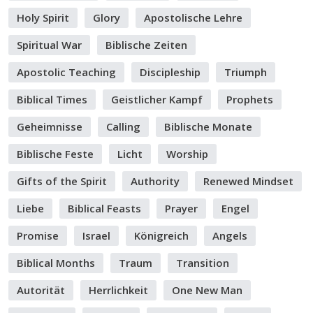
Holy Spirit
Glory
Apostolische Lehre
Spiritual War
Biblische Zeiten
Apostolic Teaching
Discipleship
Triumph
Biblical Times
Geistlicher Kampf
Prophets
Geheimnisse
Calling
Biblische Monate
Biblische Feste
Licht
Worship
Gifts of the Spirit
Authority
Renewed Mindset
Liebe
Biblical Feasts
Prayer
Engel
Promise
Israel
Königreich
Angels
Biblical Months
Traum
Transition
Autorität
Herrlichkeit
One New Man