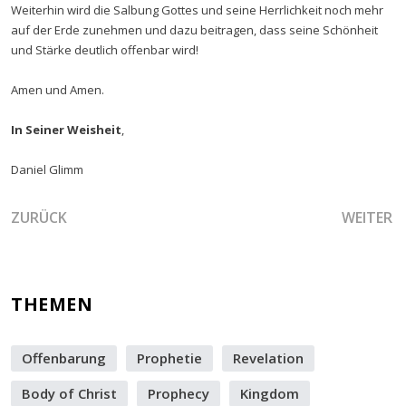
Weiterhin wird die Salbung Gottes und seine Herrlichkeit noch mehr
auf der Erde zunehmen und dazu beitragen, dass seine Schönheit
und Stärke deutlich offenbar wird!
Amen und Amen.
In Seiner Weisheit
,
Daniel Glimm
VORHERIGER BEITRAG: VERTRAUE MIR, DASS ICH DICH ANS
NÄCHSTER
ZURÜCK
WEITER
THEMEN
Offenbarung
Prophetie
Revelation
Body of Christ
Prophecy
Kingdom