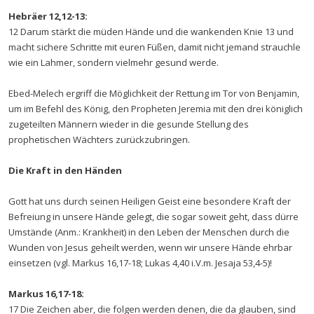
Hebräer 12,12-13:
12 Darum stärkt die müden Hände und die wankenden Knie 13 und
macht sichere Schritte mit euren Füßen, damit nicht jemand strauchle
wie ein Lahmer, sondern vielmehr gesund werde.
Ebed-Melech ergriff die Möglichkeit der Rettung im Tor von Benjamin,
um im Befehl des König, den Propheten Jeremia mit den drei königlich
zugeteilten Männern wieder in die gesunde Stellung des
prophetischen Wächters zurückzubringen.
Die Kraft in den Händen
Gott hat uns durch seinen Heiligen Geist eine besondere Kraft der
Befreiung in unsere Hände gelegt, die sogar soweit geht, dass dürre
Umstände (Anm.: Krankheit) in den Leben der Menschen durch die
Wunden von Jesus geheilt werden, wenn wir unsere Hände ehrbar
einsetzen (vgl. Markus 16,17-18; Lukas 4,40 i.V.m. Jesaja 53,4-5)!
Markus 16,17-18:
17 Die Zeichen aber, die folgen werden denen, die da glauben, sind