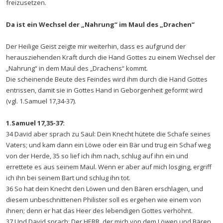
freizusetzen.
Da ist ein Wechsel der „Nahrung“ im Maul des „Drachen“
Der Heilige Geist zeigte mir weiterhin, dass es aufgrund der
herausziehenden Kraft durch die Hand Gottes zu einem Wechsel der
„Nahrung“ in dem Maul des „Drachens“ kommt.
Die scheinende Beute des Feindes wird ihm durch die Hand Gottes
entrissen, damit sie in Gottes Hand in Geborgenheit geformt wird
(vgl. 1.Samuel 17,34-37).
1.Samuel 17,35-37:
34 David aber sprach zu Saul: Dein Knecht hütete die Schafe seines
Vaters; und kam dann ein Löwe oder ein Bär und trug ein Schaf weg
von der Herde, 35 so lief ich ihm nach, schlug auf ihn ein und
errettete es aus seinem Maul. Wenn er aber auf mich losging, ergriff
ich ihn bei seinem Bart und schlug ihn tot.
36 So hat dein Knecht den Löwen und den Bären erschlagen, und
diesem unbeschnittenen Philister soll es ergehen wie einem von
ihnen; denn er hat das Heer des lebendigen Gottes verhöhnt.
37 Und David sprach: Der HERR, der mich von dem Löwen und Bären