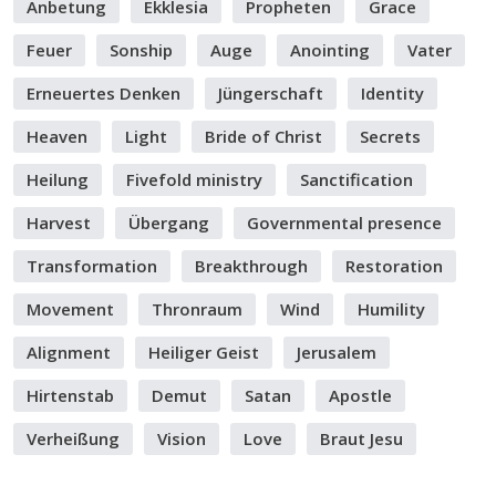
Anbetung
Ekklesia
Propheten
Grace
Feuer
Sonship
Auge
Anointing
Vater
Erneuertes Denken
Jüngerschaft
Identity
Heaven
Light
Bride of Christ
Secrets
Heilung
Fivefold ministry
Sanctification
Harvest
Übergang
Governmental presence
Transformation
Breakthrough
Restoration
Movement
Thronraum
Wind
Humility
Alignment
Heiliger Geist
Jerusalem
Hirtenstab
Demut
Satan
Apostle
Verheißung
Vision
Love
Braut Jesu