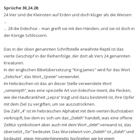
Sprüche 30,24.28:
24 Vier sind die Kleinsten auf Erden und doch klüger als die Weisen:
...
… 28 die Eidechse – man greift sie mit den Händen, und sie ist doch in
der Könige Schlössern.
Das in der oben genannten Schriftstelle erwähnte Reptil ist das
vierte Geschöpf in der Reihenfolge, der dort ab Vers 24 genannten
Kreaturen.
In der englischen Bibelübersetzung "King James" wird für das Wort
„Eidechse“
, das Wort
„Spinne“
verwendet.
Im Hebräischen ist das an dieser Stelle verwendete Wort
„semamiyth“
, was eine spezielle Art von Eidechse meint, die Flecken,
wie die Hautkrankheit „Lepra“ trägt und dazu bestimmt ist, ihre Opfer
mit dem Ziel zu vergiften, um sie auszutrocknen.
Die Zahl „4“ ist im hebräischen Alphabet mit dem vierten Buchstaben
verknüpft, bei dem es sich um das
„Daleth“
handelt, was eine offene
Zelttür symbolisiert aber auch mit dem Wort
„delet“
verwand ist, das
übersetzt
„Tür“
bedeutet. Das Wurzelwort von
„Daleth“
ist
„dalah“
und
bedeutet
„etwas Herunterhängendes hochziehen, wie bei einem