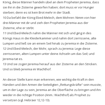
König, diese Männer handeln übel an dem Propheten Jeremia, dass
sie ihn in die Zisterne geworfen haben; dort muss er vor Hunger
sterben; denn es ist kein Brot mehr in der Stadt.
10 Da befahl der König Ebed-Melech, dem Mohren: Nimm von hier
drei Männer mit dir und zieh den Propheten Jeremia aus der
Zisterne, ehe er stirbt.
11 Und Ebed-Melech nahm die Männer mit sich und ging in des
Königs Haus in die Kleiderkammer und nahm dort zerrissene, alte
Lumpen und ließ sie an einem Seil hinab zu Jeremia in die Zisterne.
12 Und Ebed-Melech, der Mohr, sprach zu Jeremia: Lege diese
zerrissenen, alten Lumpen unter deine Achseln um das Seil; und
Jeremia tat es.
13 Und sie zogen Jeremia herauf aus der Zisterne an den Stricken.
Und so blieb Jeremia im Wachthof.
An dieser Stelle kann man erkennen, wie wichtig die Kraft in den
Händen und den Armen der beteiligten „Rettungskräfte“ sein musste,
um in der Lage zu sein, Jeremia an die Oberfläche zu bringen und ihn
wieder in die richtige Position (Anm.: Wachthof) als Prophet zu
versetzen (vgl. Hebräer 12,12-13).