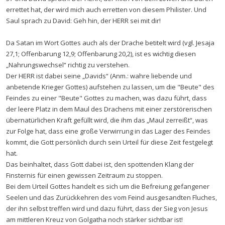
errettet hat, der wird mich auch erretten von diesem Philister. Und
Saul sprach zu David: Geh hin, der HERR sei mit dir!
Da Satan im Wort Gottes auch als der Drache betitelt wird (vgl. Jesaja
27,1; Offenbarung 12,9; Offenbarung 20,2), ist es wichtig diesen
„Nahrungswechsel“ richtig zu verstehen.
Der HERR ist dabei seine „Davids“ (Anm.: wahre liebende und
anbetende Krieger Gottes) aufstehen zu lassen, um die "Beute" des
Feindes zu einer "Beute" Gottes zu machen, was dazu führt, dass
der leere Platz in dem Maul des Drachens mit einer zerstörerischen
übernatürlichen Kraft gefüllt wird, die ihm das „Maul zerreißt“, was
zur Folge hat, dass eine große Verwirrung in das Lager des Feindes
kommt, die Gott persönlich durch sein Urteil für diese Zeit festgelegt
hat.
Das beinhaltet, dass Gott dabei ist, den spottenden Klang der
Finsternis für einen gewissen Zeitraum zu stoppen.
Bei dem Urteil Gottes handelt es sich um die Befreiung gefangener
Seelen und das Zurückkehren des vom Feind ausgesandten Fluches,
der ihn selbst treffen wird und dazu führt, dass der Sieg von Jesus
am mittleren Kreuz von Golgatha noch stärker sichtbar ist!