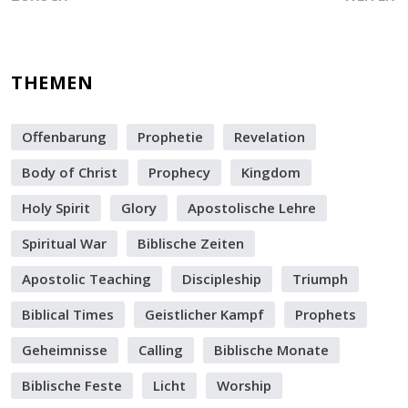
THEMEN
Offenbarung
Prophetie
Revelation
Body of Christ
Prophecy
Kingdom
Holy Spirit
Glory
Apostolische Lehre
Spiritual War
Biblische Zeiten
Apostolic Teaching
Discipleship
Triumph
Biblical Times
Geistlicher Kampf
Prophets
Geheimnisse
Calling
Biblische Monate
Biblische Feste
Licht
Worship