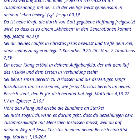
Die Aktivierung steht mit einer größeren Herrlichkeit im
Zusammenhang, mit der sich der Heilige Geist gemeinsam in
deinem Leben bewegt (vgl. Jesaja 60,1)!
Da ist neue Kraft, die durch von Gott gegebene Hoffnung freigesetzt
wird, so dass es zu einem „Abheben“ in den Generationen kommt
(vgl. Jesaja 40,31)!
Sei dir deines Laufes in Christus Jesus bewusst und treffe dein Ziel,
ohne ziellos zu agieren (vgl. 1.Korinther 9,25-26 i.V.m. 2.Timotheus
2,5)!
Ein neuer Klang ertönt in deinem Aufgabenfeld, der mit dem Ruf
des HERRN und dem Ersten in Verbindung steht!
Sei bereit einen Bereich zu verlassen und die derzeitigen Dinge
loszulassen, um zu erkennen, wie Jesus Christus bereits im neuen
Bereich steht, den Er für dich bereitet hat (vgl. Matthäus 4,18-22
i.V.m. Epheser 2,10)!
Höre den Klang und erlebe die Zunahme an Stärke!
Sei nicht zögerlich, wenn es darum geht, dass du Beziehungen bzw.
Zusammenkünfte mit Menschen loslassen musst, weil du auf
deinem Weg mit Jesus Christus in einen neuen Bereich eintrittst
(vgl. Markus 1,19-20)!