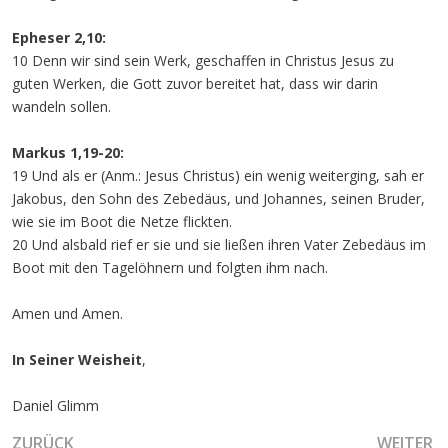
Epheser 2,10:
10 Denn wir sind sein Werk, geschaffen in Christus Jesus zu
guten Werken, die Gott zuvor bereitet hat, dass wir darin
wandeln sollen.
Markus 1,19-20:
19 Und als er (Anm.: Jesus Christus) ein wenig weiterging, sah er
Jakobus, den Sohn des Zebedäus, und Johannes, seinen Bruder,
wie sie im Boot die Netze flickten.
20 Und alsbald rief er sie und sie ließen ihren Vater Zebedäus im
Boot mit den Tagelöhnern und folgten ihm nach.
Amen und Amen.
In Seiner Weisheit
,
Daniel Glimm
VORHERIGER BEITRAG: PESSACH - DIE ETABLIERUNG DE
NÄCHSTER
ZURÜCK
WEITER