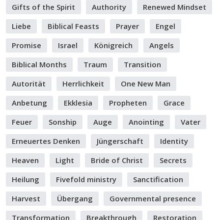
Gifts of the Spirit
Authority
Renewed Mindset
Liebe
Biblical Feasts
Prayer
Engel
Promise
Israel
Königreich
Angels
Biblical Months
Traum
Transition
Autorität
Herrlichkeit
One New Man
Anbetung
Ekklesia
Propheten
Grace
Feuer
Sonship
Auge
Anointing
Vater
Erneuertes Denken
Jüngerschaft
Identity
Heaven
Light
Bride of Christ
Secrets
Heilung
Fivefold ministry
Sanctification
Harvest
Übergang
Governmental presence
Transformation
Breakthrough
Restoration