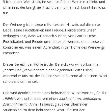
5 Ich bin der Weinstock, ihr seid die Reben. Wer in mir bleibt und
ich in ihm, der bringt viel Frucht; denn ohne mich könnt ihr nichts
tun.
Der Weinberg ist in diesem Kontext ein Hinweis auf die erste
Liebe, seine Fruchtbarkeit und Freude. Hierbei sollte unser
Verlangen sein, dass wir danach suchen, von Gottes Liebe,
Fruchtbarkeit und Freude ummantelt zu werden, ohne diese zu
kontrollieren, was einem Aufenthalt in der Höhle des Weinbergs
entspricht.
Dieser Bereich der Höhle ist der Bereich, wo wir vollkommen
„nackt“ und „verwundbar“ in der Gegenwart Gottes sind,
während er uns mit der Präsenz seiner Stimme also seinem Wort
schützend ummantelt.
Das wird deutlich anhand des hebräischen Wurzelwortes
„‘ûr“
für
„Höhle“
, was unter anderem einen
„nackten“
bzw.
„entblößten
Zustand“
meint. (Anm.: Teilauszug aus der Elberfelder
Studienbibel zu dem hebräischen Wort
„‘ûr“
mit der