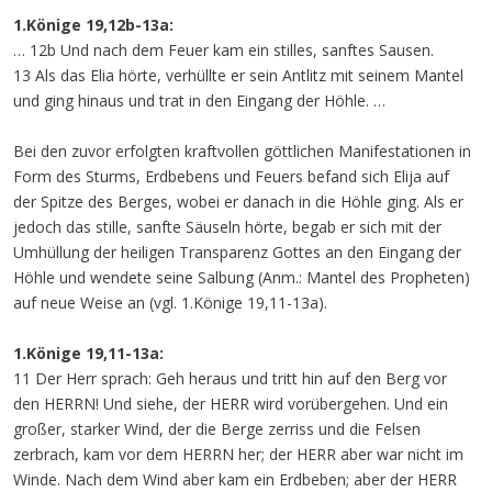
1.Könige 19,12b-13a:
… 12b Und nach dem Feuer kam ein stilles, sanftes Sausen.
13 Als das Elia hörte, verhüllte er sein Antlitz mit seinem Mantel
und ging hinaus und trat in den Eingang der Höhle. …
Bei den zuvor erfolgten kraftvollen göttlichen Manifestationen in
Form des Sturms, Erdbebens und Feuers befand sich Elija auf
der Spitze des Berges, wobei er danach in die Höhle ging. Als er
jedoch das stille, sanfte Säuseln hörte, begab er sich mit der
Umhüllung der heiligen Transparenz Gottes an den Eingang der
Höhle und wendete seine Salbung (Anm.: Mantel des Propheten)
auf neue Weise an (vgl. 1.Könige 19,11-13a).
1.Könige 19,11-13a:
11 Der Herr sprach: Geh heraus und tritt hin auf den Berg vor
den HERRN! Und siehe, der HERR wird vorübergehen. Und ein
großer, starker Wind, der die Berge zerriss und die Felsen
zerbrach, kam vor dem HERRN her; der HERR aber war nicht im
Winde. Nach dem Wind aber kam ein Erdbeben; aber der HERR