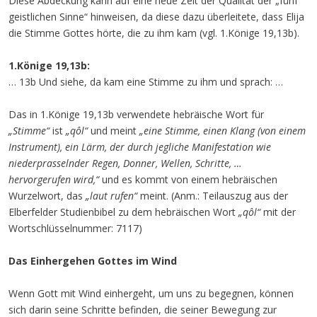
Diese Abdeckung kann auf eine neue Zeit der Qualität der „fünf
geistlichen Sinne“ hinweisen, da diese dazu überleitete, dass Elija
die Stimme Gottes hörte, die zu ihm kam (vgl. 1.Könige 19,13b).
1.Könige 19,13b:
… 13b Und siehe, da kam eine Stimme zu ihm und sprach: …
Das in 1.Könige 19,13b verwendete hebräische Wort für
„Stimme“
ist
„qôl“
und meint
„eine Stimme, einen Klang (von einem
Instrument), ein Lärm, der durch jegliche Manifestation wie
niederprasselnder Regen, Donner, Wellen, Schritte, …
hervorgerufen wird,“
und es kommt von einem hebräischen
Wurzelwort, das
„laut rufen“
meint. (Anm.: Teilauszug aus der
Elberfelder Studienbibel zu dem hebräischen Wort
„qôl“
mit der
Wortschlüsselnummer: 7117)
Das Einhergehen Gottes im Wind
Wenn Gott mit Wind einhergeht, um uns zu begegnen, können
sich darin seine Schritte befinden, die seiner Bewegung zur