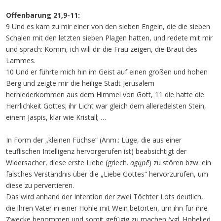
Offenbarung 21,9-11:
9 Und es kam zu mir einer von den sieben Engeln, die die sieben
Schalen mit den letzten sieben Plagen hatten, und redete mit mir
und sprach: Komm, ich will dir die Frau zeigen, die Braut des
Lammes.
10 Und er führte mich hin im Geist auf einen großen und hohen
Berg und zeigte mir die heilige Stadt Jerusalem
herniederkommen aus dem Himmel von Gott, 11 die hatte die
Herrlichkeit Gottes; ihr Licht war gleich dem alleredelsten Stein,
einem Jaspis, klar wie Kristall; …
In Form der „kleinen Füchse“ (Anm.: Lüge, die aus einer
teuflischen Intelligenz hervorgerufen ist) beabsichtigt der
Widersacher, diese erste Liebe (griech.
agąpē
) zu stören bzw. ein
falsches Verständnis über die „Liebe Gottes“ hervorzurufen, um
diese zu pervertieren.
Das wird anhand der Intention der zwei Töchter Lots deutlich,
die ihren Vater in einer Höhle mit Wein betörten, um ihn für ihre
Zwecke benommen und somit gefügig zu machen (vgl. Hohelied