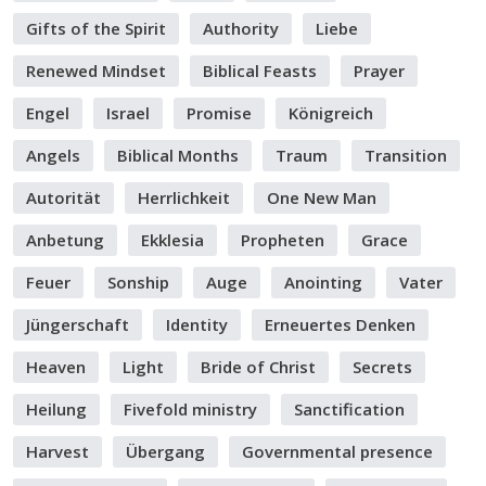
Gifts of the Spirit
Authority
Liebe
Renewed Mindset
Biblical Feasts
Prayer
Engel
Israel
Promise
Königreich
Angels
Biblical Months
Traum
Transition
Autorität
Herrlichkeit
One New Man
Anbetung
Ekklesia
Propheten
Grace
Feuer
Sonship
Auge
Anointing
Vater
Jüngerschaft
Identity
Erneuertes Denken
Heaven
Light
Bride of Christ
Secrets
Heilung
Fivefold ministry
Sanctification
Harvest
Übergang
Governmental presence