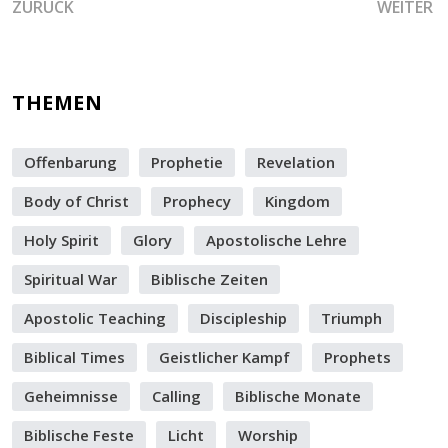
VORHERIGER BEITRAG: DAS ZELT DER PROPHETIE UND DI
NÄCHSTE
ZURÜCK
WEITER
THEMEN
Offenbarung
Prophetie
Revelation
Body of Christ
Prophecy
Kingdom
Holy Spirit
Glory
Apostolische Lehre
Spiritual War
Biblische Zeiten
Apostolic Teaching
Discipleship
Triumph
Biblical Times
Geistlicher Kampf
Prophets
Geheimnisse
Calling
Biblische Monate
Biblische Feste
Licht
Worship