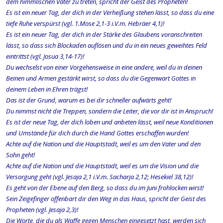
dem himmlischen Vater zu treten, spricht der Geist des Propheten!
Es ist ein neuer Tag, der dich in der Verheißung stehen lässt, so dass du eine
tiefe Ruhe verspürst (vgl. 1.Mose 2,1-3 i.V.m. Hebräer 4,1)!
Es ist ein neuer Tag, der dich in der Stärke des Glaubens voranschreiten
lässt, so dass sich Blockaden auflösen und du in ein neues geweihtes Feld
eintrittst (vgl. Josua 3,14-17)!
Du wechselst von einer Vorgehensweise in eine andere, weil du in deinen
Beinen und Armen gestärkt wirst, so dass du die Gegenwart Gottes in
deinem Leben in Ehren trägst!
Das ist der Grund, warum es bei dir schneller aufwärts geht!
Du nimmst nicht die Treppen, sondern die Leiter, die vor dir ist in Anspruch!
Es ist der neue Tag, der dich loben und anbeten lässt, weil neue Konditionen
und Umstände für dich durch die Hand Gottes erschaffen wurden!
Achte auf die Nation und die Hauptstadt, weil es um den Vater und den
Sohn geht!
Achte auf die Nation und die Hauptstadt, weil es um die Vision und die
Versorgung geht (vgl. Jesaja 2,1 i.V.m. Sacharja 2,12; Hesekiel 38,12)!
Es geht von der Ebene auf den Berg, so dass du im Juni frohlocken wirst!
Sein Zeigefinger offenbart dir den Weg in das Haus, spricht der Geist des
Propheten (vgl. Jesaja 2,3)!
Die Worte, die du als Waffe gegen Menschen eingesetzt hast, werden sich