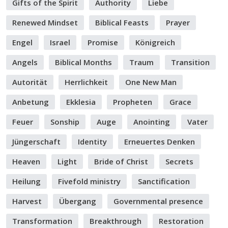
Gifts of the Spirit
Authority
Liebe
Renewed Mindset
Biblical Feasts
Prayer
Engel
Israel
Promise
Königreich
Angels
Biblical Months
Traum
Transition
Autorität
Herrlichkeit
One New Man
Anbetung
Ekklesia
Propheten
Grace
Feuer
Sonship
Auge
Anointing
Vater
Jüngerschaft
Identity
Erneuertes Denken
Heaven
Light
Bride of Christ
Secrets
Heilung
Fivefold ministry
Sanctification
Harvest
Übergang
Governmental presence
Transformation
Breakthrough
Restoration