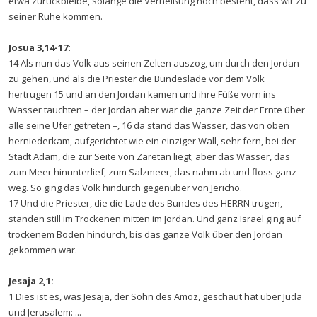
etwa zurückbleibe, solange die Verheißung noch besteht, dass wir zu
seiner Ruhe kommen.
Josua 3,14-17:
14 Als nun das Volk aus seinen Zelten auszog, um durch den Jordan
zu gehen, und als die Priester die Bundeslade vor dem Volk
hertrugen 15 und an den Jordan kamen und ihre Füße vorn ins
Wasser tauchten – der Jordan aber war die ganze Zeit der Ernte über
alle seine Ufer getreten –, 16 da stand das Wasser, das von oben
herniederkam, aufgerichtet wie ein einziger Wall, sehr fern, bei der
Stadt Adam, die zur Seite von Zaretan liegt; aber das Wasser, das
zum Meer hinunterlief, zum Salzmeer, das nahm ab und floss ganz
weg. So ging das Volk hindurch gegenüber von Jericho.
17 Und die Priester, die die Lade des Bundes des HERRN trugen,
standen still im Trockenen mitten im Jordan. Und ganz Israel ging auf
trockenem Boden hindurch, bis das ganze Volk über den Jordan
gekommen war.
Jesaja 2,1:
1 Dies ist es, was Jesaja, der Sohn des Amoz, geschaut hat über Juda
und Jerusalem: ...