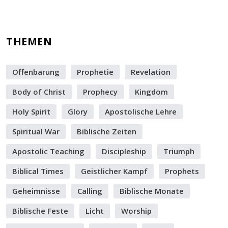
THEMEN
Offenbarung
Prophetie
Revelation
Body of Christ
Prophecy
Kingdom
Holy Spirit
Glory
Apostolische Lehre
Spiritual War
Biblische Zeiten
Apostolic Teaching
Discipleship
Triumph
Biblical Times
Geistlicher Kampf
Prophets
Geheimnisse
Calling
Biblische Monate
Biblische Feste
Licht
Worship