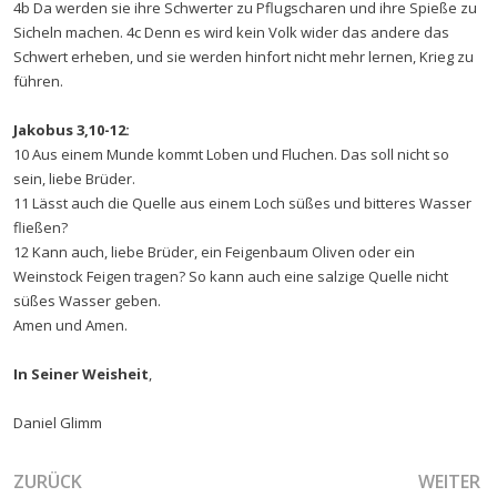
4b Da werden sie ihre Schwerter zu Pflugscharen und ihre Spieße zu
Sicheln machen. 4c Denn es wird kein Volk wider das andere das
Schwert erheben, und sie werden hinfort nicht mehr lernen, Krieg zu
führen.
Jakobus 3,10-12:
10 Aus einem Munde kommt Loben und Fluchen. Das soll nicht so
sein, liebe Brüder.
11 Lässt auch die Quelle aus einem Loch süßes und bitteres Wasser
fließen?
12 Kann auch, liebe Brüder, ein Feigenbaum Oliven oder ein
Weinstock Feigen tragen? So kann auch eine salzige Quelle nicht
süßes Wasser geben.
Amen und Amen.
In Seiner Weisheit
,
Daniel Glimm
VORHERIGER BEITRAG: DAS WESEN GOTTES TRIFFT AUF DE
NÄCHSTER
ZURÜCK
WEITER