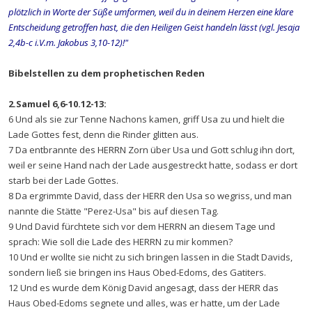
plötzlich in Worte der Süße umformen, weil du in deinem Herzen eine klare
Entscheidung getroffen hast, die den Heiligen Geist handeln lässt (vgl. Jesaja
2,4b-c i.V.m. Jakobus 3,10-12)!"
Bibelstellen zu dem prophetischen Reden
2.Samuel 6,6-10.12-13:
6 Und als sie zur Tenne Nachons kamen, griff Usa zu und hielt die
Lade Gottes fest, denn die Rinder glitten aus.
7 Da entbrannte des HERRN Zorn über Usa und Gott schlug ihn dort,
weil er seine Hand nach der Lade ausgestreckt hatte, sodass er dort
starb bei der Lade Gottes.
8 Da ergrimmte David, dass der HERR den Usa so wegriss, und man
nannte die Stätte "Perez-Usa" bis auf diesen Tag.
9 Und David fürchtete sich vor dem HERRN an diesem Tage und
sprach: Wie soll die Lade des HERRN zu mir kommen?
10 Und er wollte sie nicht zu sich bringen lassen in die Stadt Davids,
sondern ließ sie bringen ins Haus Obed-Edoms, des Gatiters.
12 Und es wurde dem König David angesagt, dass der HERR das
Haus Obed-Edoms segnete und alles, was er hatte, um der Lade