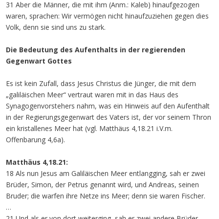
31 Aber die Männer, die mit ihm (Anm.: Kaleb) hinaufgezogen
waren, sprachen: Wir vermögen nicht hinaufzuziehen gegen dies
Volk, denn sie sind uns zu stark.
Die Bedeutung des Aufenthalts in der regierenden
Gegenwart Gottes
Es ist kein Zufall, dass Jesus Christus die Jünger, die mit dem
„galiläischen Meer“ vertraut waren mit in das Haus des
Synagogenvorstehers nahm, was ein Hinweis auf den Aufenthalt
in der Regierungsgegenwart des Vaters ist, der vor seinem Thron
ein kristallenes Meer hat (vgl. Matthäus 4,18.21 i.V.m.
Offenbarung 4,6a).
Matthäus 4,18.21:
18 Als nun Jesus am Galiläischen Meer entlangging, sah er zwei
Brüder, Simon, der Petrus genannt wird, und Andreas, seinen
Bruder; die warfen ihre Netze ins Meer; denn sie waren Fischer.
…
21 Und als er von dort weiterging, sah er zwei andere Brüder,