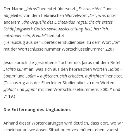
Der Name
„Jairus“
bedeutet übersetzt
„Er erleuchtet.“
und ist
abgeleitet von dem hebräischen Wurzelwort
„‘ôr”
, was unter
anderem
„die Urquelle des Lichtes/das Tageslicht als erstes
Schöpfungswerk Gottes sowie Ausleuchtung, hell, herrlich,
entzündet sein, Freude”
bedeutet.
(Teilauszug aus der Elberfelder Studienbibel zu dem Wort
„‘ôr”
mit der Wortschlüsselnummer Wortschlüsselnummer 220)
Jesus sprach die gestorbene Tochter des Jairus mit dem Befehl
„Talita kum!“
an, was sich aus den hebräischen Worten
„ṭāläh –
Lamm“
und
„qûm – aufstehen, sich erheben, aufrichten“
herleitet.
(Teilauszug aus der Elberfelder Studienbibel zu den Worten
„ṭāläh“
und
„qûm“
mit den Wortschlüsselnummern: 3005* und
7119.)
Die Entfernung des Unglaubens
Anhand dieser Worterklärungen wird deutlich, dass dort, wo wir
scheinbar ausweglosen Situationen gegenüberstehen, zuerst