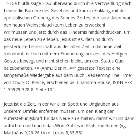
=> Die blutflüssige Frau überwand durch ihre Verzweiflung nach
Leben die Barriere des Gesetzes und kam in Einklang mit der
apostolischen Ordnung des Sohnes Gottes, der kurz davor war,
den neuen Weinschlauch zum Leben zu erwecken!
Wir müssen uns jetzt durch das Hindernis hindurchdrücken, um
das neue Leben zu erleben. Jesus ist es, der uns durch
geisterfüllte Leiterschaft aus der alten Zeit in die neue Zeit
mitnimmt, die sich mit dem Erneuerungsprozess des Heiligen
Geistes bewegt und nicht stehen bleibt, um den Status Quo
beizubehalten. <= (Anm.: Der in „=>“ gesetzte Text ist eine
sinngemäße Wiedergabe aus dem Buch „Redeeming The Time“
von Chuck D. Pierce, erschienen bei Charisma House, ISBN 978-
1-59979-378-8, Seite 10.)
Jetzt ist die Zeit, in der wir allen Spott und Unglauben aus
unserem Umfeld entfernen müssen, um den Klang der
Auferstehungskraft für das Neue zu erhalten, damit wir uns darin
aufrichten und durch das Wort Gottes in Kraft zunehmen (vgl.
Matthäus 9,23-26 i.V.m. Lukas 8,53-55).