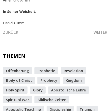
Amen und Amen.
In Seiner Weisheit
,
Daniel Glimm
VORHERIGER BEITRAG: DIE WIEDERHERGESTELLTE SEELE -
NÄCHSTE
ZURÜCK
WEITER
THEMEN
Offenbarung
Prophetie
Revelation
Body of Christ
Prophecy
Kingdom
Holy Spirit
Glory
Apostolische Lehre
Spiritual War
Biblische Zeiten
Apostolic Teaching
Discipleship
Triumph