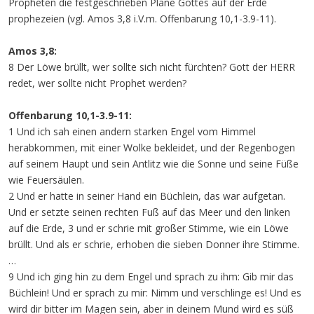
Propheten die festgeschrieben Pläne Gottes auf der Erde
prophezeien (vgl. Amos 3,8 i.V.m. Offenbarung 10,1-3.9-11).
Amos 3,8:
8 Der Löwe brüllt, wer sollte sich nicht fürchten? Gott der HERR
redet, wer sollte nicht Prophet werden?
Offenbarung
10,1-3.9-11:
1 Und ich sah einen andern starken Engel vom Himmel
herabkommen, mit einer Wolke bekleidet, und der Regenbogen
auf seinem Haupt und sein Antlitz wie die Sonne und seine Füße
wie Feuersäulen.
2 Und er hatte in seiner Hand ein Büchlein, das war aufgetan.
Und er setzte seinen rechten Fuß auf das Meer und den linken
auf die Erde, 3 und er schrie mit großer Stimme, wie ein Löwe
brüllt. Und als er schrie, erhoben die sieben Donner ihre Stimme.
…
9 Und ich ging hin zu dem Engel und sprach zu ihm: Gib mir das
Büchlein! Und er sprach zu mir: Nimm und verschlinge es! Und es
wird dir bitter im Magen sein, aber in deinem Mund wird es süß