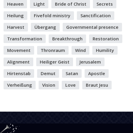
Heaven
Light
Bride of Christ
Secrets
Heilung
Fivefold ministry
Sanctification
Harvest
Übergang
Governmental presence
Transformation
Breakthrough
Restoration
Movement
Thronraum
Wind
Humility
Alignment
Heiliger Geist
Jerusalem
Hirtenstab
Demut
Satan
Apostle
Verheißung
Vision
Love
Braut Jesu