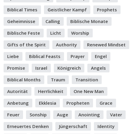
Biblical Times
Geistlicher Kampf
Prophets
Geheimnisse
Calling
Biblische Monate
Biblische Feste
Licht
Worship
Gifts of the Spirit
Authority
Renewed Mindset
Liebe
Biblical Feasts
Prayer
Engel
Promise
Israel
Königreich
Angels
Biblical Months
Traum
Transition
Autorität
Herrlichkeit
One New Man
Anbetung
Ekklesia
Propheten
Grace
Feuer
Sonship
Auge
Anointing
Vater
Erneuertes Denken
Jüngerschaft
Identity