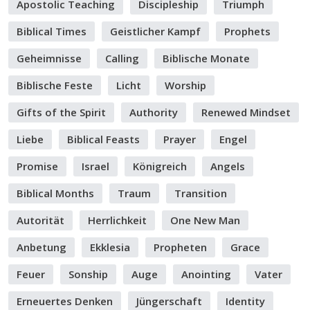
Apostolic Teaching
Discipleship
Triumph
Biblical Times
Geistlicher Kampf
Prophets
Geheimnisse
Calling
Biblische Monate
Biblische Feste
Licht
Worship
Gifts of the Spirit
Authority
Renewed Mindset
Liebe
Biblical Feasts
Prayer
Engel
Promise
Israel
Königreich
Angels
Biblical Months
Traum
Transition
Autorität
Herrlichkeit
One New Man
Anbetung
Ekklesia
Propheten
Grace
Feuer
Sonship
Auge
Anointing
Vater
Erneuertes Denken
Jüngerschaft
Identity