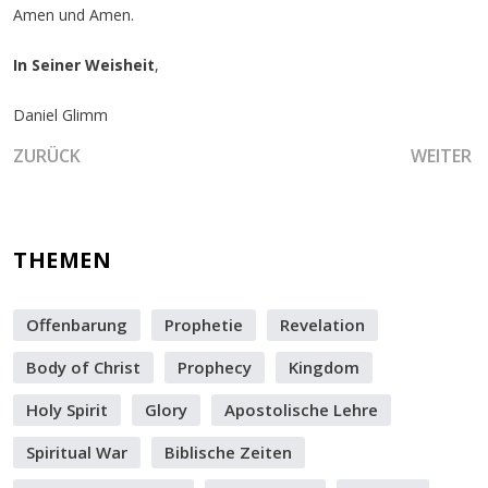
Amen und Amen.
In Seiner Weisheit
,
Daniel Glimm
VORHERIGER BEITRAG: INMITTEN DES CHAOS INTERVENIER
NÄCHSTER
ZURÜCK
WEITER
THEMEN
Offenbarung
Prophetie
Revelation
Body of Christ
Prophecy
Kingdom
Holy Spirit
Glory
Apostolische Lehre
Spiritual War
Biblische Zeiten