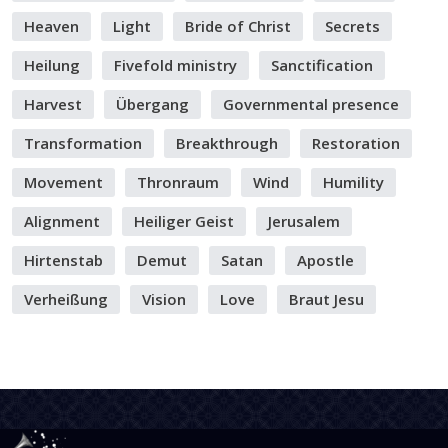
Heaven
Light
Bride of Christ
Secrets
Heilung
Fivefold ministry
Sanctification
Harvest
Übergang
Governmental presence
Transformation
Breakthrough
Restoration
Movement
Thronraum
Wind
Humility
Alignment
Heiliger Geist
Jerusalem
Hirtenstab
Demut
Satan
Apostle
Verheißung
Vision
Love
Braut Jesu