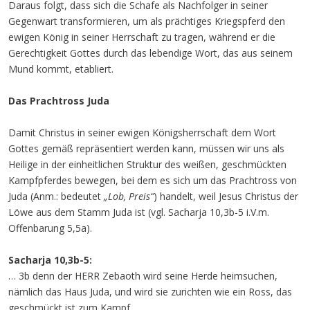
Daraus folgt, dass sich die Schafe als Nachfolger in seiner
Gegenwart transformieren, um als prächtiges Kriegspferd den
ewigen König in seiner Herrschaft zu tragen, während er die
Gerechtigkeit Gottes durch das lebendige Wort, das aus seinem
Mund kommt, etabliert.
Das Prachtross Juda
Damit Christus in seiner ewigen Königsherrschaft dem Wort
Gottes gemäß repräsentiert werden kann, müssen wir uns als
Heilige in der einheitlichen Struktur des weißen, geschmückten
Kampfpferdes bewegen, bei dem es sich um das Prachtross von
Juda (Anm.: bedeutet
„Lob, Preis“
) handelt, weil Jesus Christus der
Löwe aus dem Stamm Juda ist (vgl. Sacharja 10,3b-5 i.V.m.
Offenbarung 5,5a).
Sacharja 10,3b-5:
… 3b denn der HERR Zebaoth wird seine Herde heimsuchen,
nämlich das Haus Juda, und wird sie zurichten wie ein Ross, das
geschmückt ist zum Kampf.