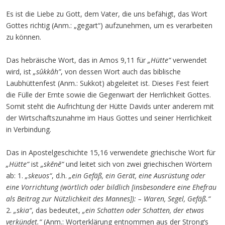
Es ist die Liebe zu Gott, dem Vater, die uns befähigt, das Wort
Gottes richtig (Anm.: „gegart“) aufzunehmen, um es verarbeiten
zu können.
Das hebräische Wort, das in Amos 9,11 für
„Hütte“
verwendet
wird, ist
„sûkkâh”
, von dessen Wort auch das biblische
Laubhüttenfest (Anm.: Sukkot) abgeleitet ist. Dieses Fest feiert
die Fülle der Ernte sowie die Gegenwart der Herrlichkeit Gottes.
Somit steht die Aufrichtung der Hütte Davids unter anderem mit
der Wirtschaftszunahme im Haus Gottes und seiner Herrlichkeit
in Verbindung.
Das in Apostelgeschichte 15,16 verwendete griechische Wort für
„Hütte“
ist
„skēnē“
und leitet sich von zwei griechischen Wörtern
ab: 1.
„skeuos“
, d.h.
„ein Gefäß, ein Gerät, eine Ausrüstung oder
eine Vorrichtung (wörtlich oder bildlich [insbesondere eine Ehefrau
als Beitrag zur Nützlichkeit des Mannes]): – Waren, Segel, Gefäß.
“
2.
„skia“
, das bedeutet,
„ein Schatten oder Schatten, der etwas
verkündet.“
(Anm.: Worterklärung entnommen aus der Strong‘s