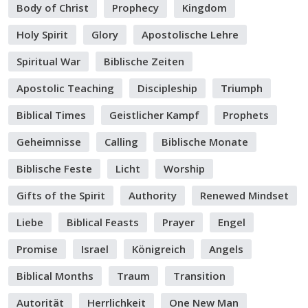
Body of Christ
Prophecy
Kingdom
Holy Spirit
Glory
Apostolische Lehre
Spiritual War
Biblische Zeiten
Apostolic Teaching
Discipleship
Triumph
Biblical Times
Geistlicher Kampf
Prophets
Geheimnisse
Calling
Biblische Monate
Biblische Feste
Licht
Worship
Gifts of the Spirit
Authority
Renewed Mindset
Liebe
Biblical Feasts
Prayer
Engel
Promise
Israel
Königreich
Angels
Biblical Months
Traum
Transition
Autorität
Herrlichkeit
One New Man