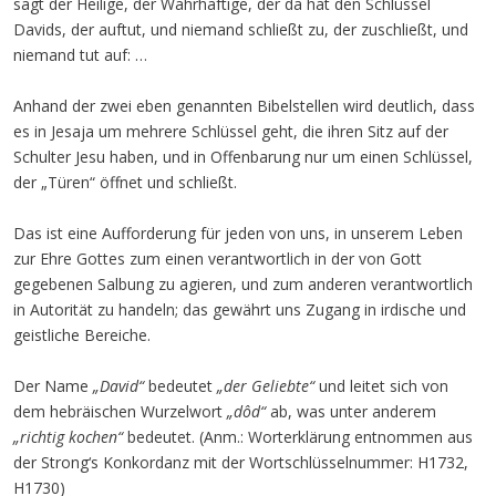
sagt der Heilige, der Wahrhaftige, der da hat den Schlüssel
Davids, der auftut, und niemand schließt zu, der zuschließt, und
niemand tut auf: …
Anhand der zwei eben genannten Bibelstellen wird deutlich, dass
es in Jesaja um mehrere Schlüssel geht, die ihren Sitz auf der
Schulter Jesu haben, und in Offenbarung nur um einen Schlüssel,
der „Türen“ öffnet und schließt.
Das ist eine Aufforderung für jeden von uns, in unserem Leben
zur Ehre Gottes zum einen verantwortlich in der von Gott
gegebenen Salbung zu agieren, und zum anderen verantwortlich
in Autorität zu handeln; das gewährt uns Zugang in irdische und
geistliche Bereiche.
Der Name
„David“
bedeutet
„der Geliebte“
und leitet sich von
dem hebräischen Wurzelwort
„dôd“
ab, was unter anderem
„richtig kochen“
bedeutet. (Anm.: Worterklärung entnommen aus
der Strong‘s Konkordanz mit der Wortschlüsselnummer: H1732,
H1730)