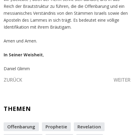
Reich der Brautstruktur zu führen, die die Offenbarung und ein
messianisches Verständnis von den Stämmen Israels sowie den
Aposteln des Lammes in sich trägt. Es bedeutet eine völlige
Identifikation mit ihrem Bräutigam.
Amen und Amen.
In Seiner Weisheit
,
Daniel Glimm
VORHERIGER BEITRAG: DAS ZUSAMMENWIRKEN DER PROPH
NÄCHSTE
ZURÜCK
WEITER
THEMEN
Offenbarung
Prophetie
Revelation