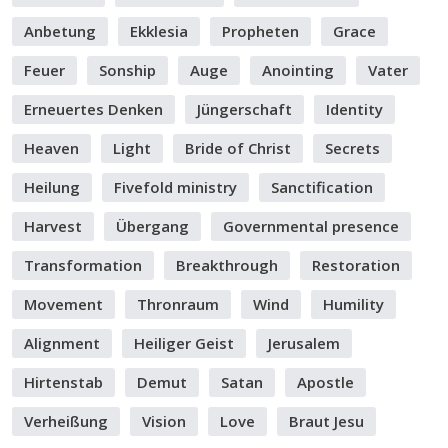
Anbetung
Ekklesia
Propheten
Grace
Feuer
Sonship
Auge
Anointing
Vater
Erneuertes Denken
Jüngerschaft
Identity
Heaven
Light
Bride of Christ
Secrets
Heilung
Fivefold ministry
Sanctification
Harvest
Übergang
Governmental presence
Transformation
Breakthrough
Restoration
Movement
Thronraum
Wind
Humility
Alignment
Heiliger Geist
Jerusalem
Hirtenstab
Demut
Satan
Apostle
Verheißung
Vision
Love
Braut Jesu