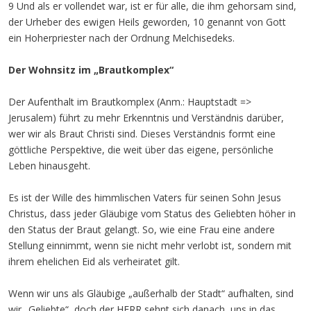
9 Und als er vollendet war, ist er für alle, die ihm gehorsam sind,
der Urheber des ewigen Heils geworden, 10 genannt von Gott
ein Hoherpriester nach der Ordnung Melchisedeks.
Der Wohnsitz im „Brautkomplex“
Der Aufenthalt im Brautkomplex (Anm.: Hauptstadt =>
Jerusalem) führt zu mehr Erkenntnis und Verständnis darüber,
wer wir als Braut Christi sind. Dieses Verständnis formt eine
göttliche Perspektive, die weit über das eigene, persönliche
Leben hinausgeht.
Es ist der Wille des himmlischen Vaters für seinen Sohn Jesus
Christus, dass jeder Gläubige vom Status des Geliebten höher in
den Status der Braut gelangt. So, wie eine Frau eine andere
Stellung einnimmt, wenn sie nicht mehr verlobt ist, sondern mit
ihrem ehelichen Eid als verheiratet gilt.
Wenn wir uns als Gläubige „außerhalb der Stadt“ aufhalten, sind
wir „Geliebte“, doch der HERR sehnt sich danach, uns in das