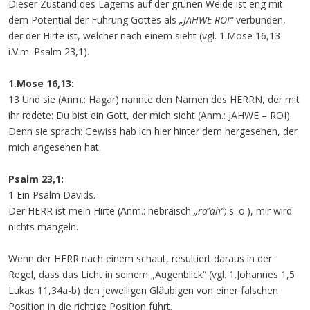
Dieser Zustand des Lagerns auf der grünen Weide ist eng mit
dem Potential der Führung Gottes als
„JAHWE-ROI“
verbunden,
der der Hirte ist, welcher nach einem sieht (vgl. 1.Mose 16,13
i.V.m. Psalm 23,1).
1.Mose 16,13:
13 Und sie (Anm.: Hagar) nannte den Namen des HERRN, der mit
ihr redete: Du bist ein Gott, der mich sieht (Anm.: JAHWE – ROI).
Denn sie sprach: Gewiss hab ich hier hinter dem hergesehen, der
mich angesehen hat.
Psalm 23,1:
1 Ein Psalm Davids.
Der HERR ist mein Hirte (Anm.: hebräisch
„rā'āh“
; s. o.), mir wird
nichts mangeln.
Wenn der HERR nach einem schaut, resultiert daraus in der
Regel, dass das Licht in seinem „Augenblick“ (vgl. 1.Johannes 1,5
Lukas 11,34a-b) den jeweiligen Gläubigen von einer falschen
Position in die richtige Position führt.