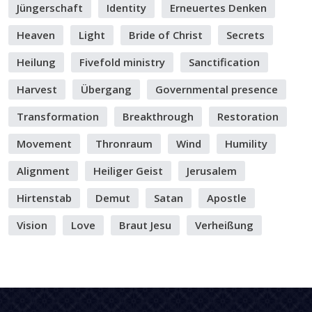
Jüngerschaft
Identity
Erneuertes Denken
Heaven
Light
Bride of Christ
Secrets
Heilung
Fivefold ministry
Sanctification
Harvest
Übergang
Governmental presence
Transformation
Breakthrough
Restoration
Movement
Thronraum
Wind
Humility
Alignment
Heiliger Geist
Jerusalem
Hirtenstab
Demut
Satan
Apostle
Vision
Love
Braut Jesu
Verheißung