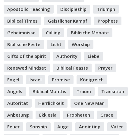
Apostolic Teaching
Discipleship
Triumph
Biblical Times
Geistlicher Kampf
Prophets
Geheimnisse
Calling
Biblische Monate
Biblische Feste
Licht
Worship
Gifts of the Spirit
Authority
Liebe
Renewed Mindset
Biblical Feasts
Prayer
Engel
Israel
Promise
Königreich
Angels
Biblical Months
Traum
Transition
Autorität
Herrlichkeit
One New Man
Anbetung
Ekklesia
Propheten
Grace
Feuer
Sonship
Auge
Anointing
Vater