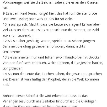
Volksmenge, weil sie die Zeichen sahen, die er an den Kranken
tat. …
9 Es ist ein Kind (Anm.: Junge) hier, das hat fünf Gerstenbrote
und zwei Fische; aber was ist das für so viele?
10 Jesus sprach: Macht, dass die Leute sich lagern! Es war aber
viel Gras an dem Ort. Es lagerten sich nun die Männer, an Zahl
etwa fünftausend. …
12 Als sie aber gesättigt waren, spricht er zu seinen Jüngern:
Sammelt die übrig gebliebenen Brocken, damit nichts
umkomme!
13 Sie sammelten nun und füllten zwölf Handkörbe mit Brocken
von den fünf Gerstenbroten, welche denen, die gegessen hatten,
übrig blieben.
14 Als nun die Leute das Zeichen sahen, das Jesus tat, sprachen
sie: Dieser ist wahrhaftig der Prophet, der in die Welt kommen
soll.
Anhand dieser Schriftstelle wird erkennbar, dass es das
Verlangen Jesu durch alle Zeitalter hindurch ist, die Gläubigen
durch die Führung seines Heiligen Geistes in den