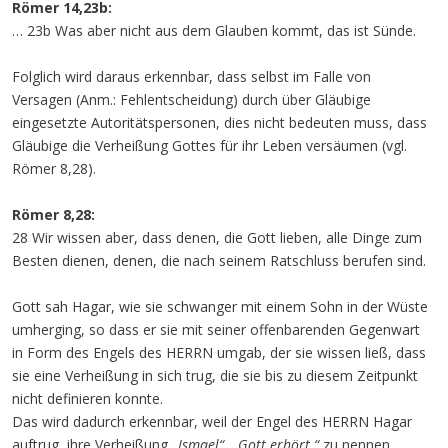
Römer 14,23b:
… 23b Was aber nicht aus dem Glauben kommt, das ist Sünde.
Folglich wird daraus erkennbar, dass selbst im Falle von
Versagen (Anm.: Fehlentscheidung) durch über Gläubige
eingesetzte Autoritätspersonen, dies nicht bedeuten muss, dass
Gläubige die Verheißung Gottes für ihr Leben versäumen (vgl.
Römer 8,28).
Römer 8,28:
28 Wir wissen aber, dass denen, die Gott lieben, alle Dinge zum
Besten dienen, denen, die nach seinem Ratschluss berufen sind.
Gott sah Hagar, wie sie schwanger mit einem Sohn in der Wüste
umherging, so dass er sie mit seiner offenbarenden Gegenwart
in Form des Engels des HERRN umgab, der sie wissen ließ, dass
sie eine Verheißung in sich trug, die sie bis zu diesem Zeitpunkt
nicht definieren konnte.
Das wird dadurch erkennbar, weil der Engel des HERRN Hagar
auftrug, ihre Verheißung
„Ismael“
,
„Gott erhört.“
zu nennen.