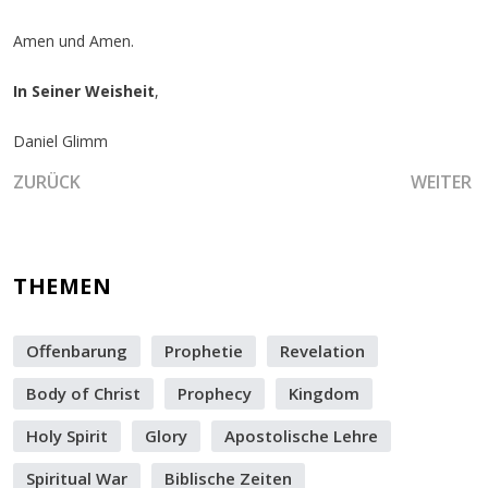
Amen und Amen.
In Seiner Weisheit
,
Daniel Glimm
VORHERIGER BEITRAG: DER EINTRITT IN DIE VERHEISSUN
NÄCHSTER
ZURÜCK
WEITER
THEMEN
Offenbarung
Prophetie
Revelation
Body of Christ
Prophecy
Kingdom
Holy Spirit
Glory
Apostolische Lehre
Spiritual War
Biblische Zeiten