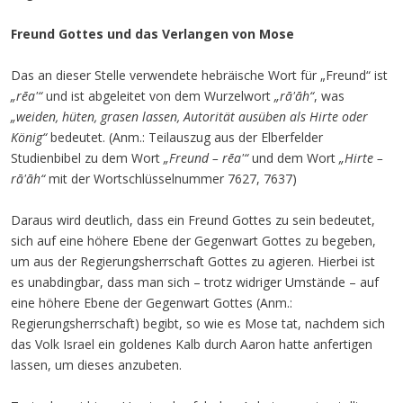
Freund Gottes und das Verlangen von Mose
Das an dieser Stelle verwendete hebräische Wort für „Freund“ ist
„rēa'“
und ist abgeleitet von dem Wurzelwort
„rā'āh“
, was
„weiden, hüten, grasen lassen, Autorität ausüben als Hirte oder
König“
bedeutet. (Anm.: Teilauszug aus der Elberfelder
Studienbibel zu dem Wort
„Freund – rēa'“
und dem Wort
„Hirte –
rā'āh“
mit der Wortschlüsselnummer 7627, 7637)
Daraus wird deutlich, dass ein Freund Gottes zu sein bedeutet,
sich auf eine höhere Ebene der Gegenwart Gottes zu begeben,
um aus der Regierungsherrschaft Gottes zu agieren. Hierbei ist
es unabdingbar, dass man sich – trotz widriger Umstände – auf
eine höhere Ebene der Gegenwart Gottes (Anm.:
Regierungsherrschaft) begibt, so wie es Mose tat, nachdem sich
das Volk Israel ein goldenes Kalb durch Aaron hatte anfertigen
lassen, um dieses anzubeten.