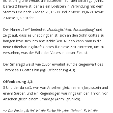
Es ist die grüne Weide, die außerdem auf den Smaragd (Anm.:
Baraket) hinweist, der als ein Edelstein in Verbindung mit dem
Stamm Levi nach 2.Mose 28,15-30 und 2.Mose 39,8-21 sowie
2.Mose 1,2-3 steht.
Der Name
„Levi“
bedeutet
„Anhänglichkeit, Anschließung“
und
zeigt auf, dass es unabdingbar ist, sich an den Sohn Gottes zu
hängen bzw. sich ihm anzuschließen. Nur so kann man in die
neue Offenbarungskraft Gottes für diese Zeit eintreten, um zu
verstehen, was der Wille des Vaters in dieser Zeit ist.
Der Smaragd weist wie zuvor erwähnt auf die Gegenwart des
Thronsaals Gottes hin (vgl. Offenbarung 4,3).
Offenbarung 4,3:
3 Und der da saß, war von Ansehen gleich einem Jaspisstein und
einem Sarder, und ein Regenbogen war rings um den Thron, von
Ansehen gleich einem Smaragd (Anm.: grünlich).
=>
Die Farbe „Grün“ ist die Farbe für „das Gehen“. Es ist die